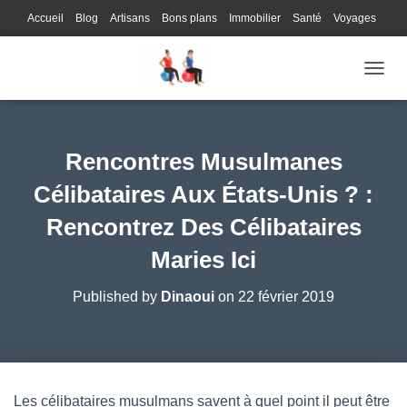
Accueil
Blog
Artisans
Bons plans
Immobilier
Santé
Voyages
Lifestyle
Gastronomie
Loisirs
Bons plans
Enfants
Internet
OUVRI
Services
Immobilier
Sports
Culture
Finances
Informatique
Juridique
Logistique
Publicité
Technologie
Rencontres Musulmanes
Célibataires Aux États-Unis ? :
Rencontrez Des Célibataires
Maries Ici
Published by
Dinaoui
on
22 février 2019
Les célibataires musulmans savent à quel point il peut être