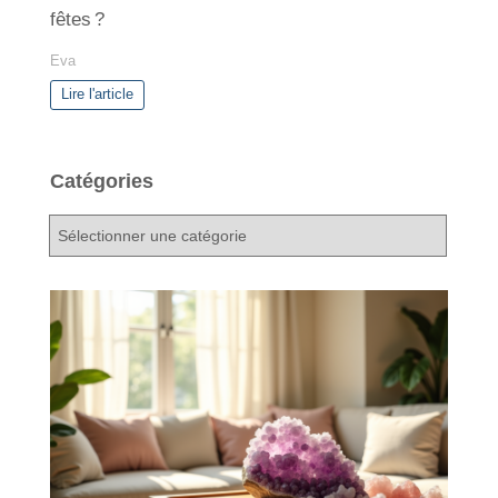
fêtes ?
Eva
Lire l'article
Catégories
C
a
t
é
g
o
r
i
e
s