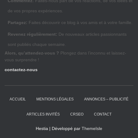
Commentez:
Faites-nous part de vos réactions, de vos idées et
de vos propres expériences.
Partagez:
Faites découvrir ce blog à vos amis et à votre famille.
Revenez régulièrement:
De nouveaux articles passionnants
sont publiés chaque semaine.
Alors, qu’attendez-vous ?
Plongez dans l’inconnu et laissez-
vous surprendre !
contactez-nous
ACCUEIL
MENTIONS LÉGALES
ANNONCES – PUBLICITÉ
ARTICLES INVITÉS
CRSEO
CONTACT
Hestia | Développé par
ThemeIsle