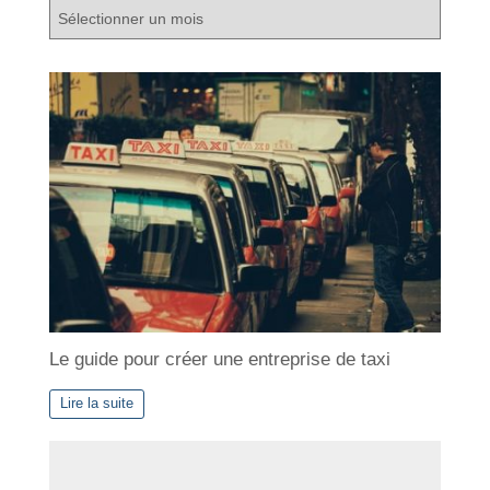
A
r
c
h
i
v
e
s
Le guide pour créer une entreprise de taxi
Lire la suite