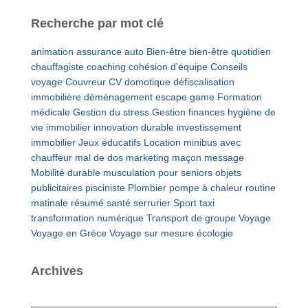
Recherche par mot clé
animation
assurance auto
Bien-être
bien-être quotidien
chauffagiste
coaching
cohésion d'équipe
Conseils
voyage
Couvreur
CV
domotique
défiscalisation
immobilière
déménagement
escape game
Formation
médicale
Gestion du stress
Gestion finances
hygiène de
vie
immobilier
innovation durable
investissement
immobilier
Jeux éducatifs
Location minibus avec
chauffeur
mal de dos
marketing
maçon
message
Mobilité durable
musculation pour seniors
objets
publicitaires
pisciniste
Plombier
pompe à chaleur
routine
matinale
résumé
santé
serrurier
Sport
taxi
transformation numérique
Transport de groupe
Voyage
Voyage en Grèce
Voyage sur mesure
écologie
Archives