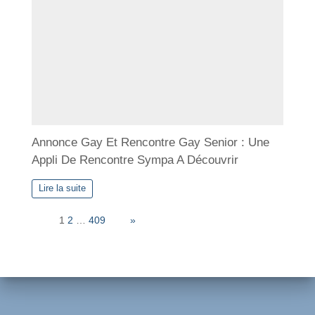
Annonce Gay Et Rencontre Gay Senior : Une
Appli De Rencontre Sympa A Découvrir
Lire la suite
Page:
1
2
…
409
Next
»