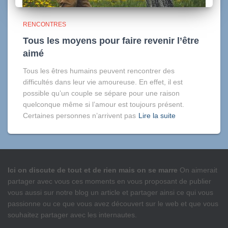
RENCONTRES
Tous les moyens pour faire revenir l’être
aimé
Tous les êtres humains peuvent rencontrer des
difficultés dans leur vie amoureuse. En effet, il est
possible qu’un couple se sépare pour une raison
quelconque même si l’amour est toujours présent.
Certaines personnes n’arrivent pas
Lire la suite
Ici on discute de tout et de rien mais on se marre
On aimerait
partager avec vous ces moments en vous proposant de publier
vous aussi sur notre blog un article et partager ainsi ce qui vous
passionne ou ce que vous avez découvert sur le web et que vous
souhaitez partager avec les internautes.