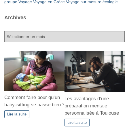
groupe
Voyage
Voyage en Grèce
Voyage sur mesure
écologie
Archives
A
r
c
h
i
v
e
s
Comment faire pour qu’un
Les avantages d’une
baby-sitting se passe bien ?
préparation mentale
personnalisée à Toulouse
Lire la suite
Lire la suite