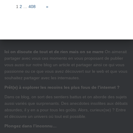
Page:
1
2
…
408
Next
»
Ici on discute de tout et de rien mais on se marre
On aimerait
partager avec vous ces moments en vous proposant de publier
vous aussi sur notre blog un article et partager ainsi ce qui vous
passionne ou ce que vous avez découvert sur le web et que vous
souhaitez partager avec les internautes.
Prêt(e) à explorer les recoins les plus fous de l’internet ?
Dans ce blog, on sort des sentiers battus et on aborde des sujets
aussi variés que surprenants. Des anecdotes insolites aux débats
absurdes, il y en a pour tous les goûts. Alors, curieux(se) ? Entre
et découvre un univers où tout est possible.
Plongez dans l’inconnu…