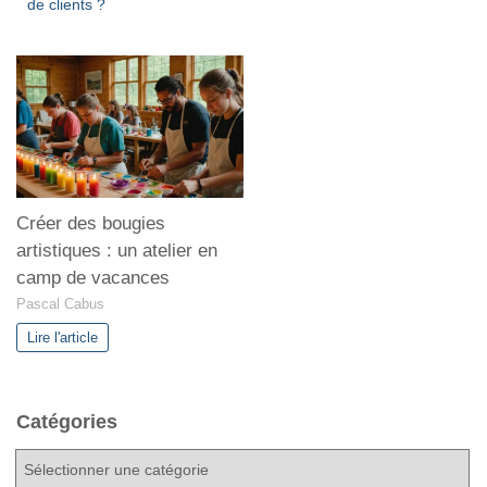
de clients ?
Créer des bougies
artistiques : un atelier en
camp de vacances
Pascal Cabus
Lire l'article
Catégories
C