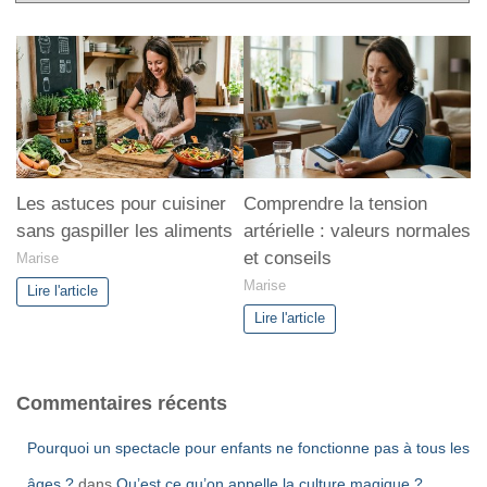
a
t
é
g
o
r
i
e
s
Les astuces pour cuisiner
Comprendre la tension
sans gaspiller les aliments
artérielle : valeurs normales
et conseils
Marise
Marise
Lire l'article
Lire l'article
Commentaires récents
Pourquoi un spectacle pour enfants ne fonctionne pas à tous les
âges ?
dans
Qu’est ce qu’on appelle la culture magique ?