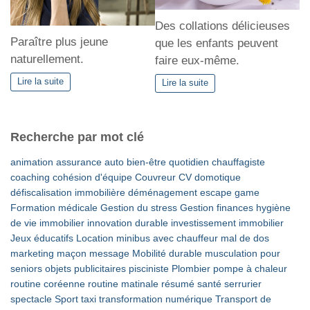
Des collations délicieuses
Paraître plus jeune
que les enfants peuvent
naturellement.
faire eux-même.
Lire la suite
Lire la suite
Recherche par mot clé
animation
assurance auto
bien-être quotidien
chauffagiste
coaching
cohésion d'équipe
Couvreur
CV
domotique
défiscalisation immobilière
déménagement
escape game
Formation médicale
Gestion du stress
Gestion finances
hygiène
de vie
immobilier
innovation durable
investissement immobilier
Jeux éducatifs
Location minibus avec chauffeur
mal de dos
marketing
maçon
message
Mobilité durable
musculation pour
seniors
objets publicitaires
pisciniste
Plombier
pompe à chaleur
routine coréenne
routine matinale
résumé
santé
serrurier
spectacle
Sport
taxi
transformation numérique
Transport de