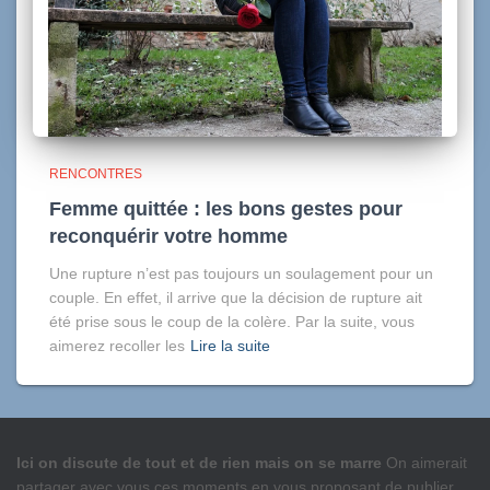
RENCONTRES
Femme quittée : les bons gestes pour
reconquérir votre homme
Une rupture n’est pas toujours un soulagement pour un
couple. En effet, il arrive que la décision de rupture ait
été prise sous le coup de la colère. Par la suite, vous
aimerez recoller les
Lire la suite
Ici on discute de tout et de rien mais on se marre
On aimerait
partager avec vous ces moments en vous proposant de publier