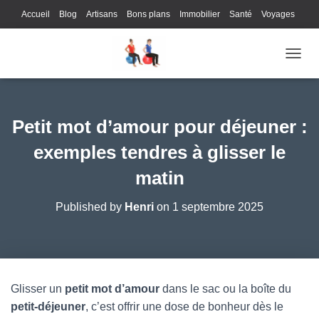
Accueil
Blog
Artisans
Bons plans
Immobilier
Santé
Voyages
Lifestyle
Gastronomie
Loisirs
Bons plans
Enfants
Internet
OUVRI
Services
Immobilier
Sports
Culture
Finances
Informatique
Juridique
Logistique
Publicité
Technologie
Petit mot d’amour pour déjeuner :
exemples tendres à glisser le
matin
Published by
Henri
on
1 septembre 2025
Glisser un
petit mot d’amour
dans le sac ou la boîte du
petit-déjeuner
, c’est offrir une dose de bonheur dès le