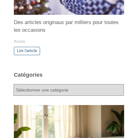
Des articles originaux par milliers pour toutes
les occasions
Amine
Lire l'article
Catégories
C
a
t
é
g
o
r
i