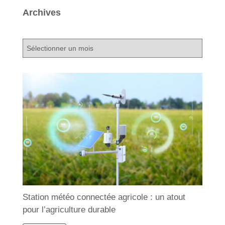
Archives
A
r
c
h
i
v
e
s
Station météo connectée agricole : un atout
pour l’agriculture durable