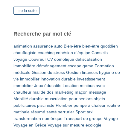
Lire la suite
Recherche par mot clé
animation
assurance auto
Bien-être
bien-être quotidien
chauffagiste
coaching
cohésion d'équipe
Conseils
voyage
Couvreur
CV
domotique
défiscalisation
immobilière
déménagement
escape game
Formation
médicale
Gestion du stress
Gestion finances
hygiène de
vie
immobilier
innovation durable
investissement
immobilier
Jeux éducatifs
Location minibus avec
chauffeur
mal de dos
marketing
maçon
message
Mobilité durable
musculation pour seniors
objets
publicitaires
pisciniste
Plombier
pompe à chaleur
routine
matinale
résumé
santé
serrurier
Sport
taxi
transformation numérique
Transport de groupe
Voyage
Voyage en Grèce
Voyage sur mesure
écologie