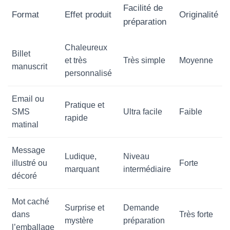
Facilité de
Format
Effet produit
Originalité
préparation
Chaleureux
Billet
et très
Très simple
Moyenne
manuscrit
personnalisé
Email ou
Pratique et
SMS
Ultra facile
Faible
rapide
matinal
Message
Ludique,
Niveau
illustré ou
Forte
marquant
intermédiaire
décoré
Mot caché
Surprise et
Demande
dans
Très forte
mystère
préparation
l’emballage