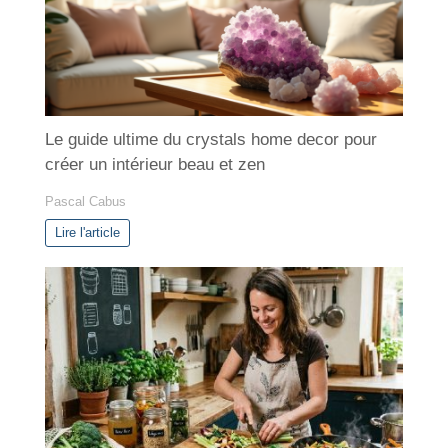
e
s
Le guide ultime du crystals home decor pour
créer un intérieur beau et zen
Pascal Cabus
Lire l'article