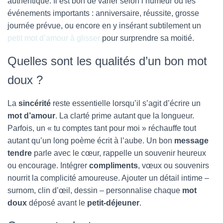
authentique. Il est bon de varier selon l’humeur ou les
événements importants : anniversaire, réussite, grosse
journée prévue, ou encore en y insérant subtilement un
petit mot d’amour à glisser
pour surprendre sa moitié.
Quelles sont les qualités d’un bon mot
doux ?
La
sincérité
reste essentielle lorsqu’il s’agit d’écrire un
mot d’amour
. La clarté prime autant que la longueur.
Parfois, un « tu comptes tant pour moi » réchauffe tout
autant qu’un long poème écrit à l’aube. Un bon
message
tendre
parle avec le cœur, rappelle un souvenir heureux
ou encourage. Intégrer
compliments
, vœux ou souvenirs
nourrit la complicité amoureuse. Ajouter un détail intime –
surnom, clin d’œil, dessin – personnalise chaque
mot
doux
déposé avant le
petit-déjeuner
.