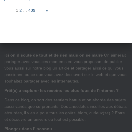
Page:
1
2
…
409
Next
»
Ici on discute de tout et de rien mais on se marre
On aimerait
partager avec vous ces moments en vous proposant de publier
vous aussi sur notre blog un article et partager ainsi ce qui vous
passionne ou ce que vous avez découvert sur le web et que vous
souhaitez partager avec les internautes.
Prêt(e) à explorer les recoins les plus fous de l’internet ?
Dans ce blog, on sort des sentiers battus et on aborde des sujets
aussi variés que surprenants. Des anecdotes insolites aux débats
absurdes, il y en a pour tous les goûts. Alors, curieux(se) ? Entre
et découvre un univers où tout est possible.
Plongez dans l’inconnu…