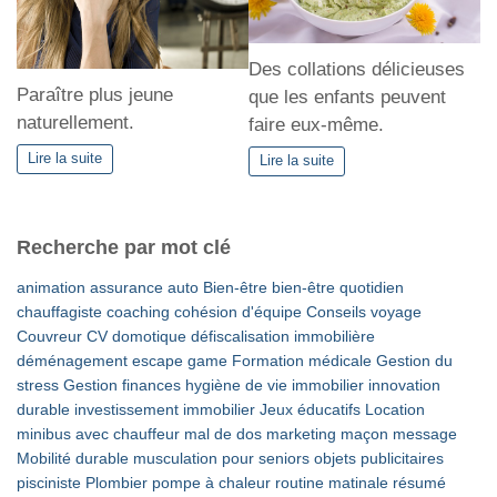
Des collations délicieuses
Paraître plus jeune
que les enfants peuvent
naturellement.
faire eux-même.
Lire la suite
Lire la suite
Recherche par mot clé
animation
assurance auto
Bien-être
bien-être quotidien
chauffagiste
coaching
cohésion d'équipe
Conseils voyage
Couvreur
CV
domotique
défiscalisation immobilière
déménagement
escape game
Formation médicale
Gestion du
stress
Gestion finances
hygiène de vie
immobilier
innovation
durable
investissement immobilier
Jeux éducatifs
Location
minibus avec chauffeur
mal de dos
marketing
maçon
message
Mobilité durable
musculation pour seniors
objets publicitaires
pisciniste
Plombier
pompe à chaleur
routine matinale
résumé