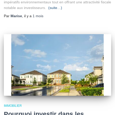
impératifs environnementaux tout en offrant une attractivité fiscale
notable aux investisseurs.
(suite…)
Par
Marise
, il y a
1 mois
IMMOBILIER
Pourquoi investir dans les