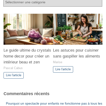
C
a
t
é
g
o
r
i
e
s
Le guide ultime du crystals
Les astuces pour cuisiner
home decor pour créer un
sans gaspiller les aliments
intérieur beau et zen
Marise
Pascal Cabus
Lire l'article
Lire l'article
Commentaires récents
Pourquoi un spectacle pour enfants ne fonctionne pas à tous les