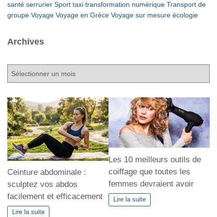
santé
serrurier
Sport
taxi
transformation numérique
Transport de
groupe
Voyage
Voyage en Grèce
Voyage sur mesure
écologie
Archives
A
r
c
h
i
v
e
s
Les 10 meilleurs outils de
coiffage que toutes les
Ceinture abdominale :
femmes devraient avoir
sculptez vos abdos
facilement et efficacement
Lire la suite
Lire la suite