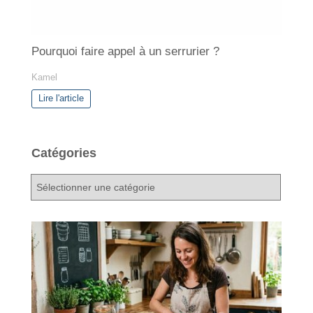
Pourquoi faire appel à un serrurier ?
Kamel
Lire l'article
Catégories
C
a
t
é
g
o
r
i
e