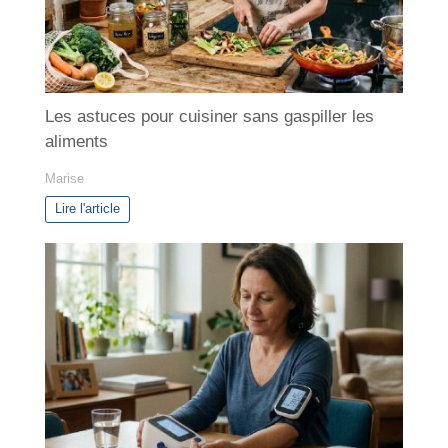
s
Les astuces pour cuisiner sans gaspiller les
aliments
Marise
Lire l'article