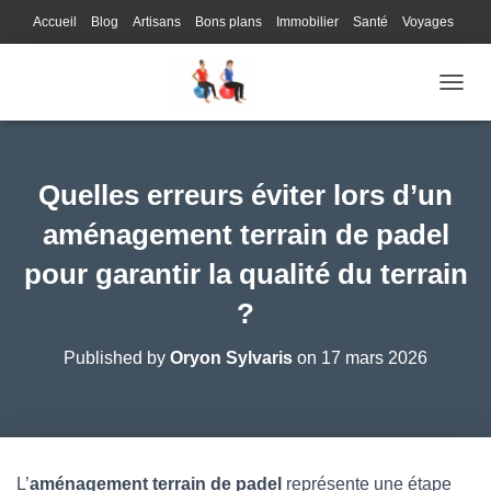
Accueil
Blog
Artisans
Bons plans
Immobilier
Santé
Voyages
Lifestyle
Gastronomie
Loisirs
Bons plans
Enfants
Internet
OUVRI
Services
Immobilier
Sports
Culture
Finances
Informatique
Juridique
Logistique
Publicité
Technologie
Quelles erreurs éviter lors d’un
aménagement terrain de padel
pour garantir la qualité du terrain
?
Published by
Oryon Sylvaris
on
17 mars 2026
L’
aménagement terrain de padel
représente une étape