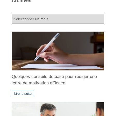
Archives
A
r
c
h
i
v
e
s
Quelques conseils de base pour rédiger une
lettre de motivation efficace
Lire la suite