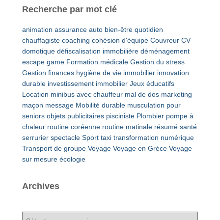
Recherche par mot clé
animation
assurance auto
bien-être quotidien
chauffagiste
coaching
cohésion d'équipe
Couvreur
CV
domotique
défiscalisation immobilière
déménagement
escape game
Formation médicale
Gestion du stress
Gestion finances
hygiène de vie
immobilier
innovation
durable
investissement immobilier
Jeux éducatifs
Location minibus avec chauffeur
mal de dos
marketing
maçon
message
Mobilité durable
musculation pour
seniors
objets publicitaires
pisciniste
Plombier
pompe à
chaleur
routine coréenne
routine matinale
résumé
santé
serrurier
spectacle
Sport
taxi
transformation numérique
Transport de groupe
Voyage
Voyage en Grèce
Voyage
sur mesure
écologie
Archives
A