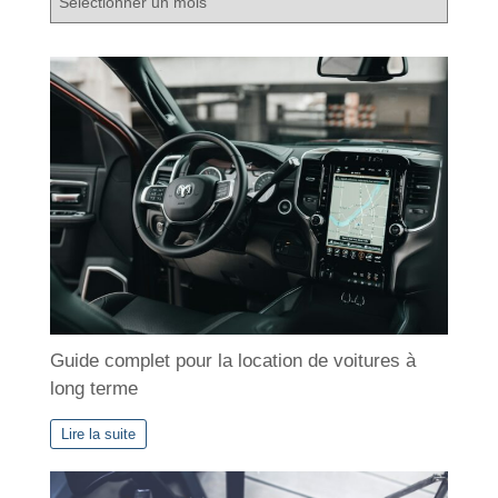
r
c
h
i
v
e
s
Guide complet pour la location de voitures à
long terme
Lire la suite