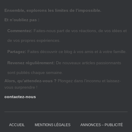
Ensemble, explorons les limites de l’impossible.
Et n’oubliez pas :
Commentez:
Faites-nous part de vos réactions, de vos idées et
de vos propres expériences.
Partagez:
Faites découvrir ce blog à vos amis et à votre famille.
Revenez régulièrement:
De nouveaux articles passionnants
sont publiés chaque semaine.
Alors, qu’attendez-vous ?
Plongez dans l’inconnu et laissez-
vous surprendre !
contactez-nous
ACCUEIL
MENTIONS LÉGALES
ANNONCES – PUBLICITÉ