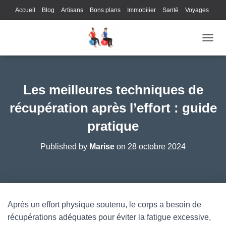
Accueil
Blog
Artisans
Bons plans
Immobilier
Santé
Voyages
Lifestyle
Gastronomie
Loisirs
Bons plans
Enfants
Internet
OUVRI
Services
Immobilier
Sports
Culture
Finances
Informatique
Juridique
Logistique
Publicité
Technologie
Les meilleures techniques de
récupération après l’effort : guide
pratique
Published by
Marise
on
28 octobre 2024
Après un effort physique soutenu, le corps a besoin de
récupérations adéquates pour éviter la fatigue excessive,