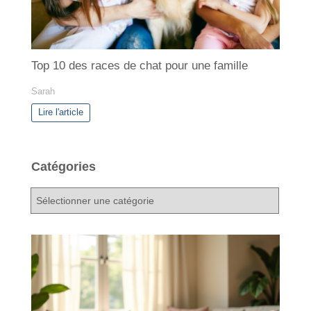
Top 10 des races de chat pour une famille
Sarah
Lire l'article
Catégories
C
a
t
é
g
o
r
i