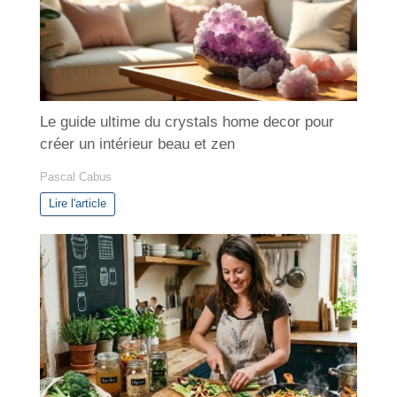
e
s
Le guide ultime du crystals home decor pour
créer un intérieur beau et zen
Pascal Cabus
Lire l'article