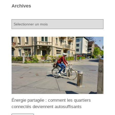
Archives
A
r
c
h
i
v
e
s
Énergie partagée : comment les quartiers
connectés deviennent autosuffisants