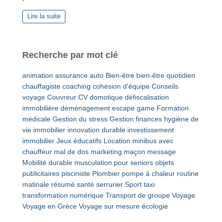
Lire la suite
Recherche par mot clé
animation
assurance auto
Bien-être
bien-être quotidien
chauffagiste
coaching
cohésion d'équipe
Conseils
voyage
Couvreur
CV
domotique
défiscalisation
immobilière
déménagement
escape game
Formation
médicale
Gestion du stress
Gestion finances
hygiène de
vie
immobilier
innovation durable
investissement
immobilier
Jeux éducatifs
Location minibus avec
chauffeur
mal de dos
marketing
maçon
message
Mobilité durable
musculation pour seniors
objets
publicitaires
pisciniste
Plombier
pompe à chaleur
routine
matinale
résumé
santé
serrurier
Sport
taxi
transformation numérique
Transport de groupe
Voyage
Voyage en Grèce
Voyage sur mesure
écologie