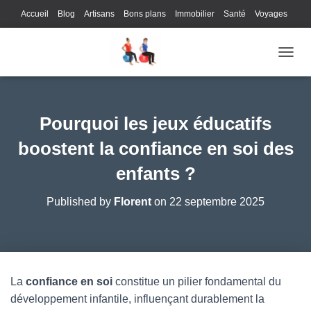
Accueil
Blog
Artisans
Bons plans
Immobilier
Santé
Voyages
Lifestyle
Gastronomie
Loisirs
Bons plans
Enfants
Internet
OUVRI
Services
Immobilier
Sports
Culture
Finances
Informatique
Juridique
Logistique
Publicité
Technologie
Pourquoi les jeux éducatifs
boostent la confiance en soi des
enfants ?
Published by
Florent
on
22 septembre 2025
La
confiance en soi
constitue un pilier fondamental du
développement infantile, influençant durablement la