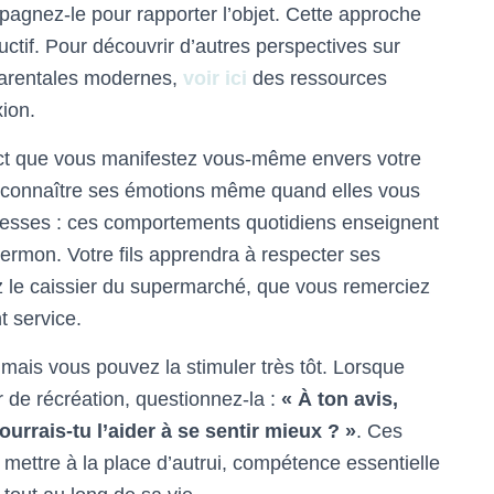
agnez-le pour rapporter l’objet. Cette approche
uctif. Pour découvrir d’autres perspectives sur
 parentales modernes,
voir ici
des ressources
xion.
ect que vous manifestez vous-même envers votre
, reconnaître ses émotions même quand elles vous
messes : ces comportements quotidiens enseignent
ermon. Votre fils apprendra à respecter ses
z le caissier du supermarché, que vous remerciez
 service.
ais vous pouvez la stimuler très tôt. Lorsque
ur de récréation, questionnez-la :
« À ton avis,
rrais-tu l’aider à se sentir mieux ? »
. Ces
 mettre à la place d’autrui, compétence essentielle