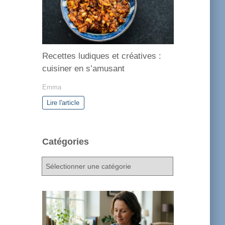
Recettes ludiques et créatives :
cuisiner en s’amusant
Emma
Lire l'article
Catégories
C
a
t
é
g
o