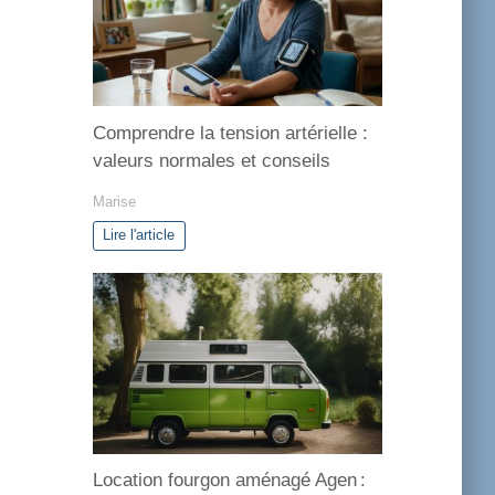
r
i
e
s
Comprendre la tension artérielle :
valeurs normales et conseils
Marise
Lire l'article
Location fourgon aménagé Agen :