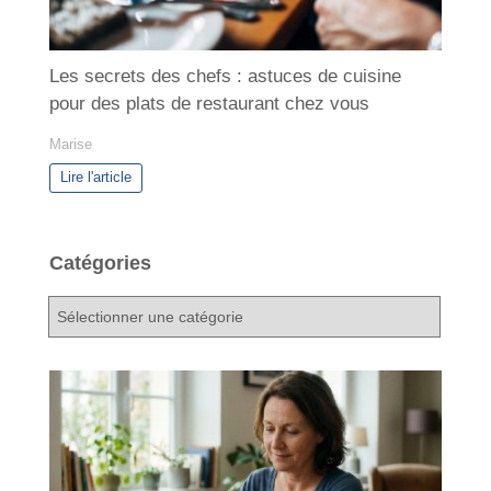
Les secrets des chefs : astuces de cuisine
pour des plats de restaurant chez vous
Marise
Lire l'article
Catégories
C
a
t
é
g
o
r
i