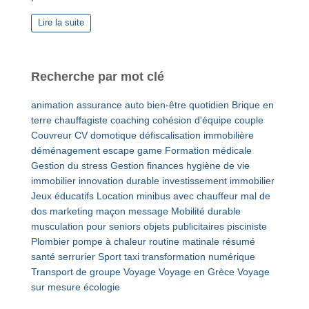
Lire la suite
Recherche par mot clé
animation
assurance auto
bien-être quotidien
Brique en
terre
chauffagiste
coaching
cohésion d'équipe
couple
Couvreur
CV
domotique
défiscalisation immobilière
déménagement
escape game
Formation médicale
Gestion du stress
Gestion finances
hygiène de vie
immobilier
innovation durable
investissement immobilier
Jeux éducatifs
Location minibus avec chauffeur
mal de
dos
marketing
maçon
message
Mobilité durable
musculation pour seniors
objets publicitaires
pisciniste
Plombier
pompe à chaleur
routine matinale
résumé
santé
serrurier
Sport
taxi
transformation numérique
Transport de groupe
Voyage
Voyage en Grèce
Voyage
sur mesure
écologie