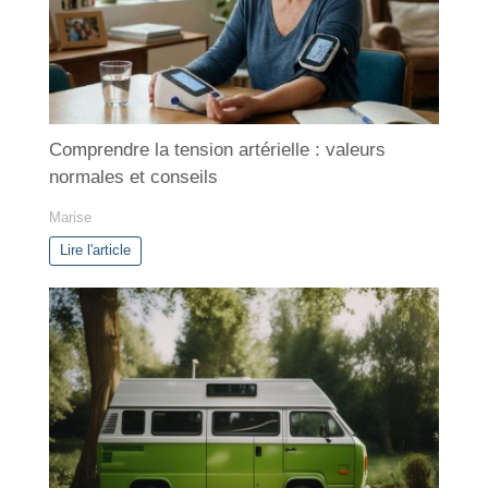
e
s
Comprendre la tension artérielle : valeurs
normales et conseils
Marise
Lire l'article