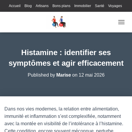
Accueil
Blog
Artisans
Bons plans
Immobilier
Santé
Voyages
Lifestyle
Gastronomie
Loisirs
Bons plans
Enfants
Internet
OUVRI
Services
Immobilier
Sports
Culture
Finances
Informatique
Juridique
Logistique
Publicité
Technologie
Histamine : identifier ses
symptômes et agir efficacement
Published by
Marise
on
12 mai 2026
Dans nos vies modernes, la relation entre alimentation,
immunité et inflammation s’est complexifiée, notamment
avec la montée en visibilité de l’intolérance à l’histamine.
Cette condition, encore souvent méconnue, perturbe