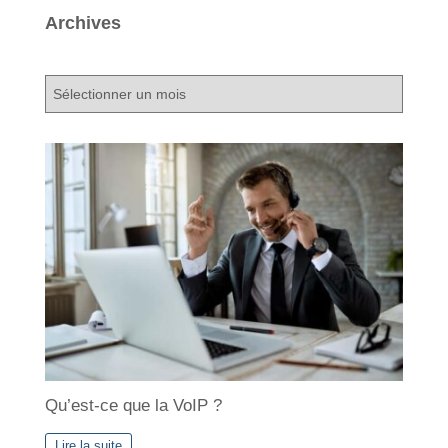
Archives
A
r
c
h
i
v
e
s
Qu’est-ce que la VoIP ?
Lire la suite