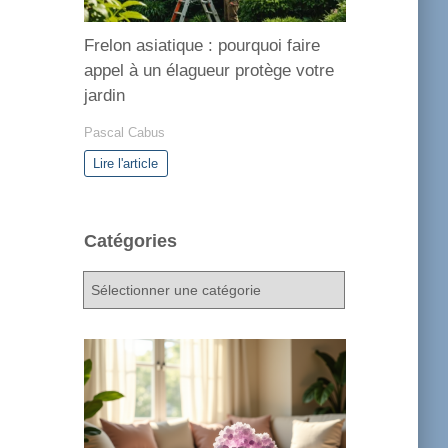
Frelon asiatique : pourquoi faire
appel à un élagueur protège votre
jardin
Pascal Cabus
Lire l'article
Catégories
C
a
t
é
g
o
r
i