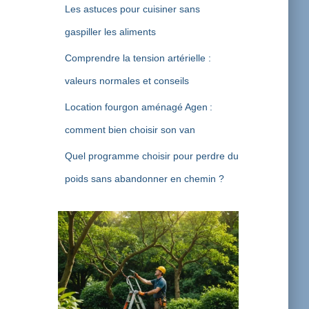
Les astuces pour cuisiner sans
gaspiller les aliments
Comprendre la tension artérielle :
valeurs normales et conseils
Location fourgon aménagé Agen :
comment bien choisir son van
Quel programme choisir pour perdre du
poids sans abandonner en chemin ?