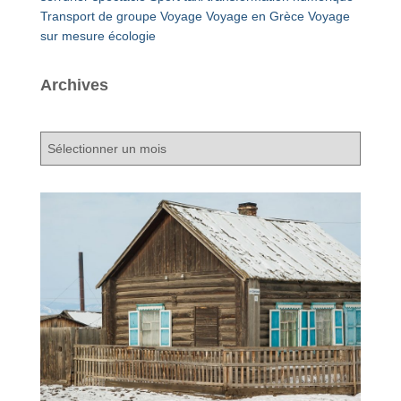
Transport de groupe
Voyage
Voyage en Grèce
Voyage
sur mesure
écologie
Archives
A
r
c
h
i
v
e
s