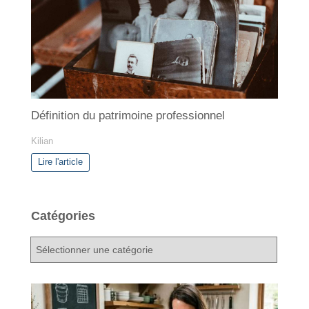
Définition du patrimoine professionnel
Kilian
Lire l'article
Catégories
C
a
t
é