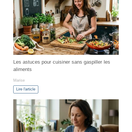
g
o
r
i
e
s
Les astuces pour cuisiner sans gaspiller les
aliments
Marise
Lire l'article