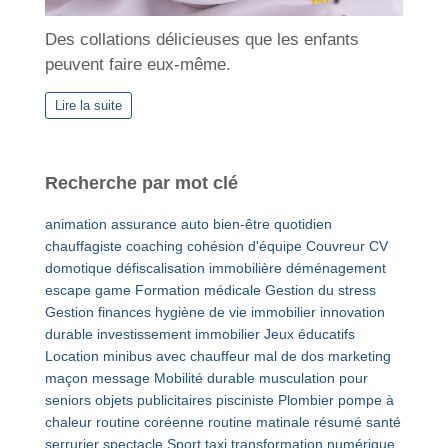
Des collations délicieuses que les enfants
peuvent faire eux-même.
Lire la suite
Recherche par mot clé
animation
assurance auto
bien-être quotidien
chauffagiste
coaching
cohésion d'équipe
Couvreur
CV
domotique
défiscalisation immobilière
déménagement
escape game
Formation médicale
Gestion du stress
Gestion finances
hygiène de vie
immobilier
innovation
durable
investissement immobilier
Jeux éducatifs
Location minibus avec chauffeur
mal de dos
marketing
maçon
message
Mobilité durable
musculation pour
seniors
objets publicitaires
pisciniste
Plombier
pompe à
chaleur
routine coréenne
routine matinale
résumé
santé
serrurier
spectacle
Sport
taxi
transformation numérique