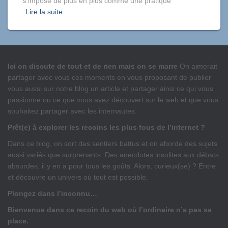
s’impose de plus en plus comme une pratique
Lire la suite
Ici on discute de tout et de rien mais on se marre
On aimerait
partager avec vous ces moments en vous proposant de publier
vous aussi sur notre blog un article et partager ainsi ce qui vous
passionne ou ce que vous avez découvert sur le web et que vous
souhaitez partager avec les internautes.
Prêt(e) à explorer les recoins les plus fous de l’internet ?
Dans ce blog, on sort des sentiers battus et on aborde des sujets
aussi variés que surprenants. Des anecdotes insolites aux débats
absurdes, il y en a pour tous les goûts. Alors, curieux(se) ? Entre
et découvre un univers où tout est possible.
Plongez dans l’inconnu…
Bienvenue dans ce recoin du web où l’ordinaire n’a pas sa
place.