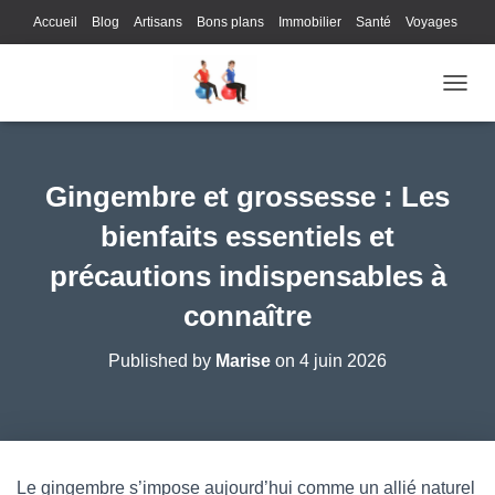
Accueil
Blog
Artisans
Bons plans
Immobilier
Santé
Voyages
Lifestyle
Gastronomie
Loisirs
Bons plans
Enfants
Internet
OUVRI
Services
Immobilier
Sports
Culture
Finances
Informatique
Juridique
Logistique
Publicité
Technologie
Gingembre et grossesse : Les
bienfaits essentiels et
précautions indispensables à
connaître
Published by
Marise
on
4 juin 2026
Le gingembre s’impose aujourd’hui comme un allié naturel