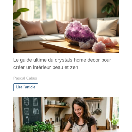
o
r
i
e
s
Le guide ultime du crystals home decor pour
créer un intérieur beau et zen
Pascal Cabus
Lire l'article