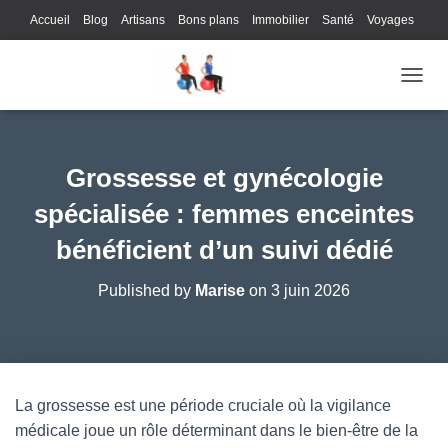
Accueil
Blog
Artisans
Bons plans
Immobilier
Santé
Voyages
Lifestyle
Gastronomie
Loisirs
Bons plans
Enfants
Internet
OUVRI
Services
Immobilier
Sports
Culture
Finances
Informatique
Juridique
Logistique
Publicité
Technologie
Grossesse et gynécologie
spécialisée : femmes enceintes
bénéficient d’un suivi dédié
Published by
Marise
on
3 juin 2026
La grossesse est une période cruciale où la vigilance
médicale joue un rôle déterminant dans le bien-être de la