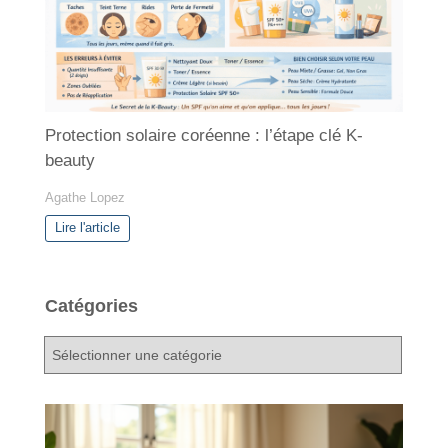
Protection solaire coréenne : l’étape clé K-
beauty
Agathe Lopez
Lire l'article
Catégories
C
a
t
é
g