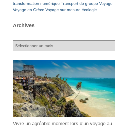
transformation numérique
Transport de groupe
Voyage
Voyage en Grèce
Voyage sur mesure
écologie
Archives
A
r
c
h
i
v
e
s
Vivre un agréable moment lors d’un voyage au