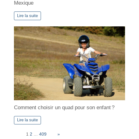
Mexique
Lire la suite
Comment choisir un quad pour son enfant ?
Lire la suite
Page:
1
2
…
409
Next
»