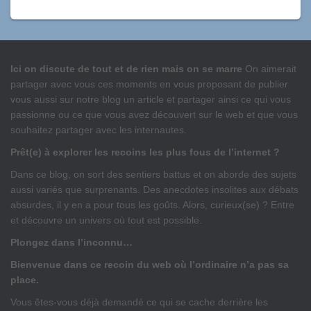
Ici on discute de tout et de rien mais on se marre
On aimerait
partager avec vous ces moments en vous proposant de publier
vous aussi sur notre blog un article et partager ainsi ce qui vous
passionne ou ce que vous avez découvert sur le web et que vous
souhaitez partager avec les internautes.
Prêt(e) à explorer les recoins les plus fous de l’internet ?
Dans ce blog, on sort des sentiers battus et on aborde des sujets
aussi variés que surprenants. Des anecdotes insolites aux débats
absurdes, il y en a pour tous les goûts. Alors, curieux(se) ? Entre
et découvre un univers où tout est possible.
Plongez dans l’inconnu…
Bienvenue dans ce recoin du web où l’ordinaire n’a pas sa
place.
Vous êtes-vous déjà demandé ce qui se cache derrière les