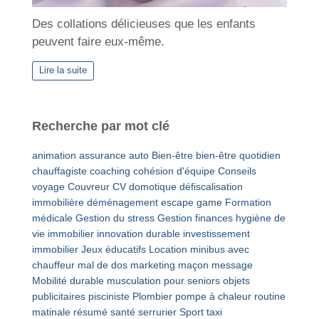
Des collations délicieuses que les enfants
peuvent faire eux-même.
Lire la suite
Recherche par mot clé
animation
assurance auto
Bien-être
bien-être quotidien
chauffagiste
coaching
cohésion d'équipe
Conseils
voyage
Couvreur
CV
domotique
défiscalisation
immobilière
déménagement
escape game
Formation
médicale
Gestion du stress
Gestion finances
hygiène de
vie
immobilier
innovation durable
investissement
immobilier
Jeux éducatifs
Location minibus avec
chauffeur
mal de dos
marketing
maçon
message
Mobilité durable
musculation pour seniors
objets
publicitaires
pisciniste
Plombier
pompe à chaleur
routine
matinale
résumé
santé
serrurier
Sport
taxi