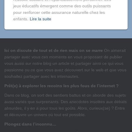
jeux éducatifs émergent comme des outils puissants
pour renforcer cette assurance naturelle chez les
enfants.
Lire la suite
Ici on discute de tout et de rien mais on se marre
On aimerait
partager avec vous ces moments en vous proposant de publier
vous aussi sur notre blog un article et partager ainsi ce qui vous
passionne ou ce que vous avez découvert sur le web et que vous
souhaitez partager avec les internautes.
Prêt(e) à explorer les recoins les plus fous de l’internet ?
Dans ce blog, on sort des sentiers battus et on aborde des sujets
aussi variés que surprenants. Des anecdotes insolites aux débats
absurdes, il y en a pour tous les goûts. Alors, curieux(se) ? Entre
et découvre un univers où tout est possible.
Plongez dans l’inconnu…