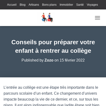
Accueil
Blog
Artisans
Bons plans
Immobilier
Santé
Voyages
Lifestyle
Gastronomie
Loisirs
Bons plans
Enfants
Internet
OUVRI
Services
Immobilier
Sports
Culture
Finances
Informatique
Juridique
Logistique
Publicité
Technologie
Conseils pour préparer votre
enfant à rentrer au collège
Published by
Zozo
on
15 février 2022
L’entrée au collège est une étape très importante dans le
parcours scolaire d’un enfant. Ce changement d’univers
impacte beaucoup la vie de ce dernier, et ce, sur tous les
plans. Il est alors indispensable que ladite étape soit bien