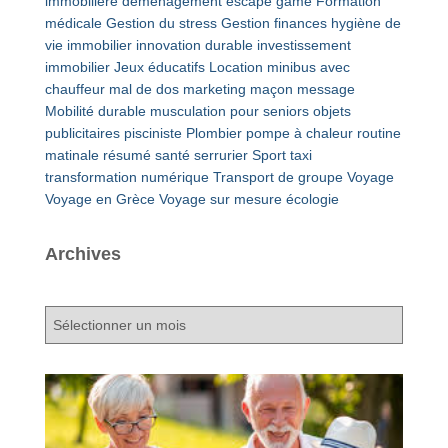
immobilière
déménagement
escape game
Formation
médicale
Gestion du stress
Gestion finances
hygiène de
vie
immobilier
innovation durable
investissement
immobilier
Jeux éducatifs
Location minibus avec
chauffeur
mal de dos
marketing
maçon
message
Mobilité durable
musculation pour seniors
objets
publicitaires
pisciniste
Plombier
pompe à chaleur
routine
matinale
résumé
santé
serrurier
Sport
taxi
transformation numérique
Transport de groupe
Voyage
Voyage en Grèce
Voyage sur mesure
écologie
Archives
A
r
c
h
i
v
e
s