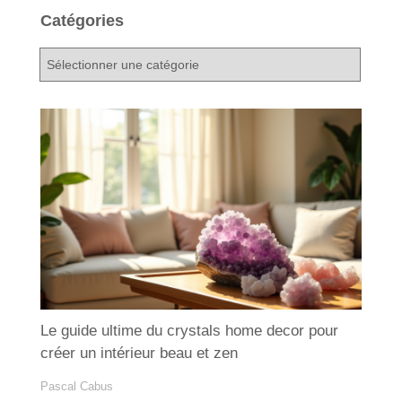
Catégories
C
a
t
é
g
o
r
i
e
s
Le guide ultime du crystals home decor pour
créer un intérieur beau et zen
Pascal Cabus