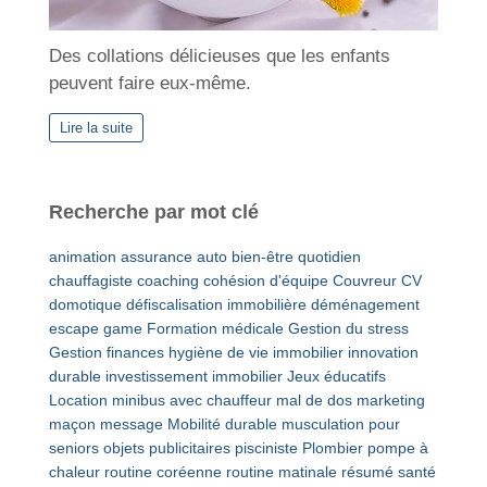
Des collations délicieuses que les enfants
peuvent faire eux-même.
Lire la suite
Recherche par mot clé
animation
assurance auto
bien-être quotidien
chauffagiste
coaching
cohésion d'équipe
Couvreur
CV
domotique
défiscalisation immobilière
déménagement
escape game
Formation médicale
Gestion du stress
Gestion finances
hygiène de vie
immobilier
innovation
durable
investissement immobilier
Jeux éducatifs
Location minibus avec chauffeur
mal de dos
marketing
maçon
message
Mobilité durable
musculation pour
seniors
objets publicitaires
pisciniste
Plombier
pompe à
chaleur
routine coréenne
routine matinale
résumé
santé