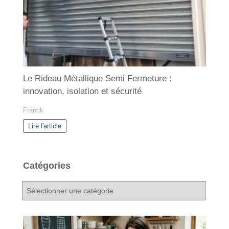
Le Rideau Métallique Semi Fermeture :
innovation, isolation et sécurité
Franck
Lire l'article
Catégories
C
a
t
é