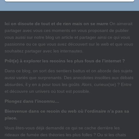
Ici on discute de tout et de rien mais on se marre
On aimerait
partager avec vous ces moments en vous proposant de publier
vous aussi sur notre blog un article et partager ainsi ce qui vous
passionne ou ce que vous avez découvert sur le web et que vous
souhaitez partager avec les internautes.
Prêt(e) à explorer les recoins les plus fous de l’internet ?
Dans ce blog, on sort des sentiers battus et on aborde des sujets
aussi variés que surprenants. Des anecdotes insolites aux débats
absurdes, il y en a pour tous les goûts. Alors, curieux(se) ? Entre
et découvre un univers où tout est possible.
Plongez dans l’inconnu…
Bienvenue dans ce recoin du web où l’ordinaire n’a pas sa
place.
Vous êtes-vous déjà demandé ce qui se cache derrière les
rideaux de fumée des théories les plus folles ? Ou si les chats