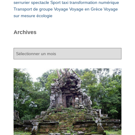
serrurier
spectacle
Sport
taxi
transformation numérique
Transport de groupe
Voyage
Voyage en Grèce
Voyage
sur mesure
écologie
Archives
A
r
c
h
i
v
e
s