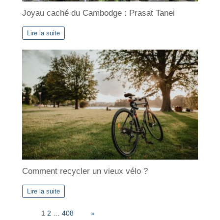
Joyau caché du Cambodge : Prasat Tanei
Lire la suite
Comment recycler un vieux vélo ?
Lire la suite
Page:
1
2
…
408
Next
»