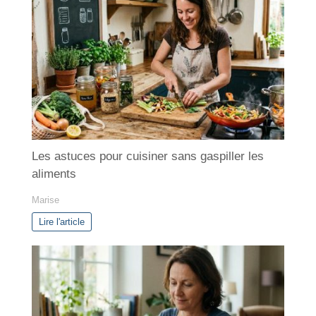
g
o
r
i
e
s
Les astuces pour cuisiner sans gaspiller les
aliments
Marise
Lire l'article