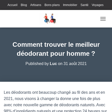
Accueil
Blog
Artisans
Bons plans
Immobilier
Santé
Voyages
Lifestyle
Gastronomie
Loisirs
Bons plans
Enfants
Internet
OUVRI
Services
Immobilier
Sports
Culture
Finances
Informatique
Juridique
Logistique
Publicité
Technologie
Comment trouver le meilleur
déodorant pour homme ?
Published by
Luc
on
31 août 2021
Les déodorants ont beaucoup changé au fil des ans et en
2021, nous visons à changer la donne une fois de plus
avec notre nouvelle gamme de déodorants naturels. Avec
98% d’ingrédients naturels et une protection 24 heures sur