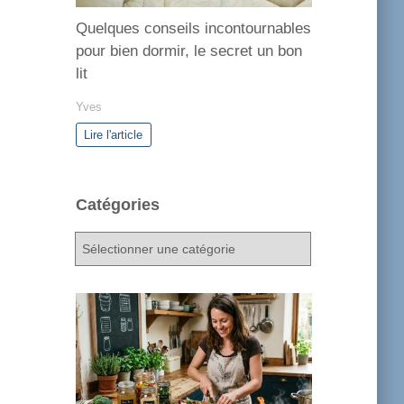
Quelques conseils incontournables
pour bien dormir, le secret un bon
lit
Yves
Lire l'article
Catégories
C
a
t
é
g
o
r
i
e