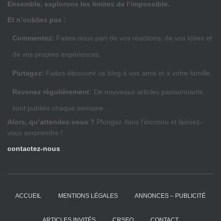
Ensemble, explorons les limites de l’impossible.
Et n’oubliez pas :
Commentez:
Faites-nous part de vos réactions, de vos idées et
de vos propres expériences.
Partagez:
Faites découvrir ce blog à vos amis et à votre famille.
Revenez régulièrement:
De nouveaux articles passionnants
sont publiés chaque semaine.
Alors, qu’attendez-vous ?
Plongez dans l’inconnu et laissez-
vous surprendre !
contactez-nous
ACCUEIL
MENTIONS LÉGALES
ANNONCES – PUBLICITÉ
ARTICLES INVITÉS
CRSEO
CONTACT