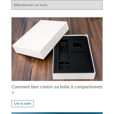
A
r
c
h
i
v
e
s
Comment bien choisir sa boîte à compartiments
?
Lire la suite