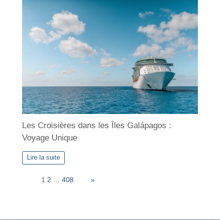
Les Croisières dans les Îles Galápagos :
Voyage Unique
Lire la suite
Page:
1
2
…
408
Next
»