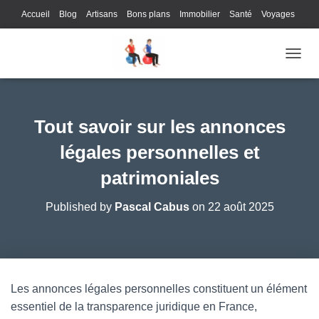
Accueil
Blog
Artisans
Bons plans
Immobilier
Santé
Voyages
Lifestyle
Gastronomie
Loisirs
Bons plans
Enfants
Internet
OUVRI
Services
Immobilier
Sports
Culture
Finances
Informatique
Juridique
Logistique
Publicité
Technologie
Tout savoir sur les annonces
légales personnelles et
patrimoniales
Published by
Pascal Cabus
on
22 août 2025
Les annonces légales personnelles constituent un élément
essentiel de la transparence juridique en France,