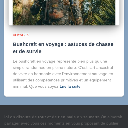
VOYAGES
Bushcraft en voyage : astuces de chasse
et de survie
Le bushcraft en voyage représente bien plus qu’une
simple randonnée en pleine nature. C’est l’art ancestral
de vivre en harmonie avec l’environnement sauvage en
utilisant des compétences primitives et un équipement
minimal. Que vous soyez
Lire la suite
Ici on discute de tout et de rien mais on se marre
On aimerait
partager avec vous ces moments en vous proposant de publier