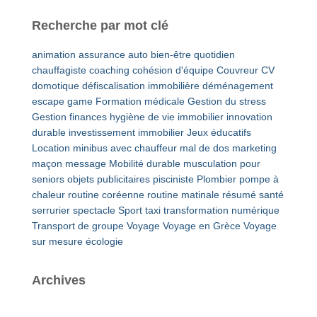
Recherche par mot clé
animation
assurance auto
bien-être quotidien
chauffagiste
coaching
cohésion d'équipe
Couvreur
CV
domotique
défiscalisation immobilière
déménagement
escape game
Formation médicale
Gestion du stress
Gestion finances
hygiène de vie
immobilier
innovation
durable
investissement immobilier
Jeux éducatifs
Location minibus avec chauffeur
mal de dos
marketing
maçon
message
Mobilité durable
musculation pour
seniors
objets publicitaires
pisciniste
Plombier
pompe à
chaleur
routine coréenne
routine matinale
résumé
santé
serrurier
spectacle
Sport
taxi
transformation numérique
Transport de groupe
Voyage
Voyage en Grèce
Voyage
sur mesure
écologie
Archives