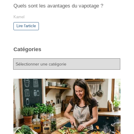
Quels sont les avantages du vapotage ?
Kamel
Lire l'article
Catégories
C
a
t
é
g
o
r
i
e
s