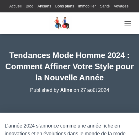
Accueil
Blog
Artisans
Bons plans
Immobilier
Santé
Voyages
Lifestyle
Gastronomie
Loisirs
Bons plans
Enfants
Internet
OUVRI
Services
Immobilier
Sports
Culture
Finances
Informatique
Juridique
Logistique
Publicité
Technologie
Tendances Mode Homme 2024 :
Comment Affiner Votre Style pour
la Nouvelle Année
Published by
Aline
on
27 août 2024
L’année 2024 s’annonce comme une année riche en
innovations et en évolutions dans le monde de la mode