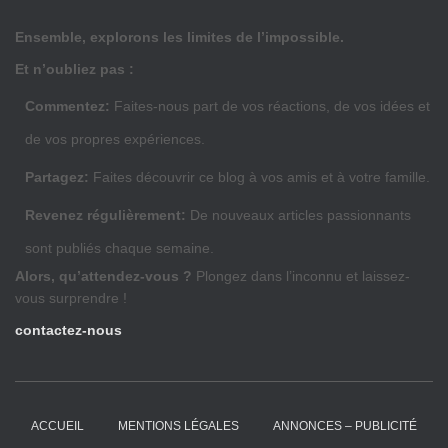
Ensemble, explorons les limites de l’impossible.
Et n’oubliez pas :
Commentez:
Faites-nous part de vos réactions, de vos idées et
de vos propres expériences.
Partagez:
Faites découvrir ce blog à vos amis et à votre famille.
Revenez régulièrement:
De nouveaux articles passionnants
sont publiés chaque semaine.
Alors, qu’attendez-vous ?
Plongez dans l’inconnu et laissez-
vous surprendre !
contactez-nous
ACCUEIL
MENTIONS LÉGALES
ANNONCES – PUBLICITÉ