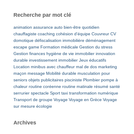
Recherche par mot clé
animation
assurance auto
bien-être quotidien
chauffagiste
coaching
cohésion d'équipe
Couvreur
CV
domotique
défiscalisation immobilière
déménagement
escape game
Formation médicale
Gestion du stress
Gestion finances
hygiène de vie
immobilier
innovation
durable
investissement immobilier
Jeux éducatifs
Location minibus avec chauffeur
mal de dos
marketing
maçon
message
Mobilité durable
musculation pour
seniors
objets publicitaires
pisciniste
Plombier
pompe à
chaleur
routine coréenne
routine matinale
résumé
santé
serrurier
spectacle
Sport
taxi
transformation numérique
Transport de groupe
Voyage
Voyage en Grèce
Voyage
sur mesure
écologie
Archives