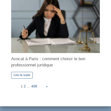
Avocat à Paris : comment choisir le bon
professionnel juridique
Lire la suite
Page:
1
2
…
408
Next
»