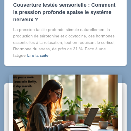
Couverture lestée sensorielle : Comment
la pression profonde apaise le système
nerveux ?
La pression tactile profonde stimule naturellement la
production de sérotonine et d’ocytocine, ces hormones
essentielles à la relaxation, tout en réduisant le cortisol,
l’hormone du stress, de près de 31 %. Face à une
fatigue
Lire la suite