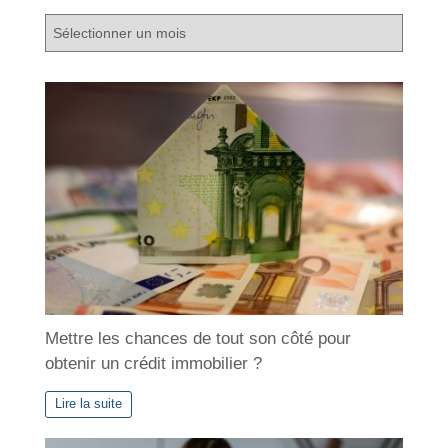
A
r
c
h
i
v
e
s
Mettre les chances de tout son côté pour
obtenir un crédit immobilier ?
Lire la suite