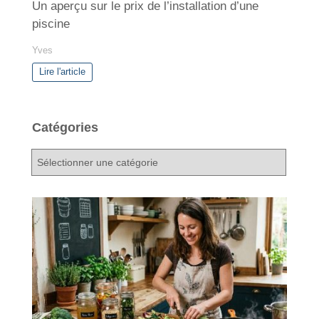
Un aperçu sur le prix de l’installation d’une
piscine
Yves
Lire l'article
Catégories
C
a
t
é
g
o
r
i
e
s