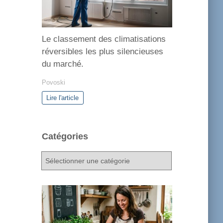
Le classement des climatisations
réversibles les plus silencieuses
du marché.
Povoski
Lire l'article
Catégories
C
a
t
é
g
o