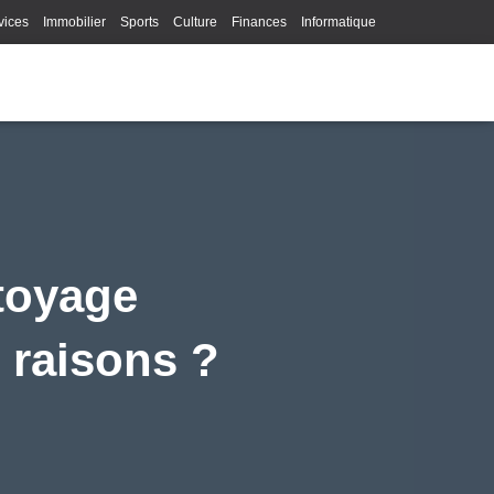
vices
Immobilier
Sports
Culture
Finances
Informatique
Juridique
Logistique
Publicité
Technologie
ttoyage
 raisons ?