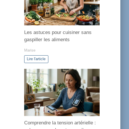
r
i
e
s
Les astuces pour cuisiner sans
gaspiller les aliments
Marise
Lire l'article
Comprendre la tension artérielle :