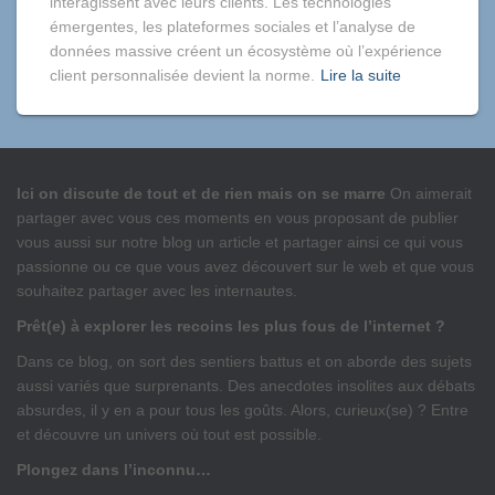
interagissent avec leurs clients. Les technologies
émergentes, les plateformes sociales et l’analyse de
données massive créent un écosystème où l’expérience
client personnalisée devient la norme.
Lire la suite
Ici on discute de tout et de rien mais on se marre
On aimerait
partager avec vous ces moments en vous proposant de publier
vous aussi sur notre blog un article et partager ainsi ce qui vous
passionne ou ce que vous avez découvert sur le web et que vous
souhaitez partager avec les internautes.
Prêt(e) à explorer les recoins les plus fous de l’internet ?
Dans ce blog, on sort des sentiers battus et on aborde des sujets
aussi variés que surprenants. Des anecdotes insolites aux débats
absurdes, il y en a pour tous les goûts. Alors, curieux(se) ? Entre
et découvre un univers où tout est possible.
Plongez dans l’inconnu…