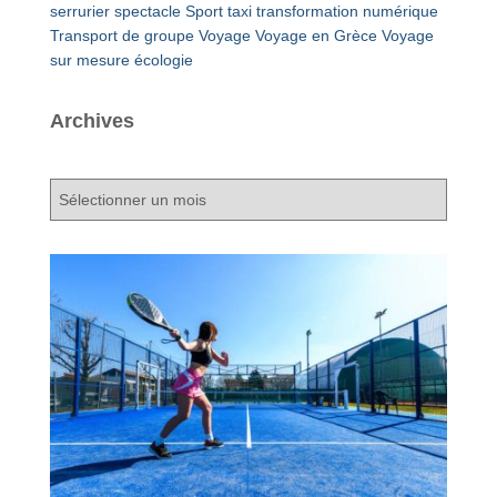
serrurier
spectacle
Sport
taxi
transformation numérique
Transport de groupe
Voyage
Voyage en Grèce
Voyage
sur mesure
écologie
Archives
A
r
c
h
i
v
e
s