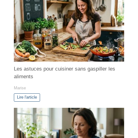
g
o
r
i
e
s
Les astuces pour cuisiner sans gaspiller les
aliments
Marise
Lire l'article