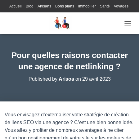
Accueil
Blog
Artisans
Bons plans
Immobilier
Santé
Voyages
Lifestyle
Gastronomie
Loisirs
Bons plans
Enfants
Internet
OUVRI
Services
Immobilier
Sports
Culture
Finances
Informatique
Juridique
Logistique
Publicité
Technologie
Pour quelles raisons contacter
une agence de netlinking ?
Published by
Arisoa
on
29 avril 2023
Vous envisagez d’externaliser votre stratégie de création
de liens SEO via une agence ? C’est une bien bonne idée.
Vous allez y profiter de nombreux avantages à ne citer
qu’un bon positionnement de votre site sur les moteurs de