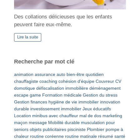
Des collations délicieuses que les enfants
peuvent faire eux-même.
Lire la suite
Recherche par mot clé
animation
assurance auto
bien-être quotidien
chauffagiste
coaching
cohésion d'équipe
Couvreur
CV
domotique
défiscalisation immobilière
déménagement
escape game
Formation médicale
Gestion du stress
Gestion finances
hygiène de vie
immobilier
innovation
durable
investissement immobilier
Jeux éducatifs
Location minibus avec chauffeur
mal de dos
marketing
maçon
message
Mobilité durable
musculation pour
seniors
objets publicitaires
pisciniste
Plombier
pompe à
chaleur
routine coréenne
routine matinale
résumé
santé