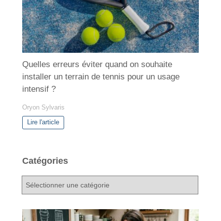
Quelles erreurs éviter quand on souhaite
installer un terrain de tennis pour un usage
intensif ?
Oryon Sylvaris
Lire l'article
Catégories
C
a
t
é