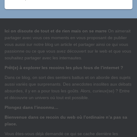
Ici on discute de tout et de rien mais on se marre
On aimerait
partager avec vous ces moments en vous proposant de publier
vous aussi sur notre blog un article et partager ainsi ce qui vous
passionne ou ce que vous avez découvert sur le web et que vous
souhaitez partager avec les internautes.
Prêt(e) à explorer les recoins les plus fous de l’internet ?
Dans ce blog, on sort des sentiers battus et on aborde des sujets
aussi variés que surprenants. Des anecdotes insolites aux débats
absurdes, il y en a pour tous les goûts. Alors, curieux(se) ? Entre
et découvre un univers où tout est possible.
Plongez dans l’inconnu…
Bienvenue dans ce recoin du web où l’ordinaire n’a pas sa
place.
Vous êtes-vous déjà demandé ce qui se cache derrière les