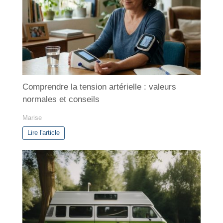
r
i
e
s
Comprendre la tension artérielle : valeurs
normales et conseils
Marise
Lire l'article