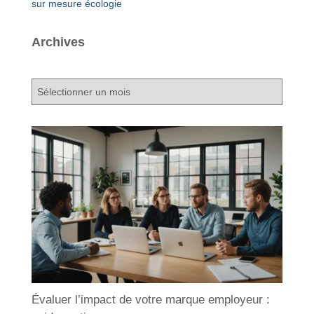
sur mesure
écologie
Archives
A
r
c
h
i
v
e
s
Évaluer l’impact de votre marque employeur :