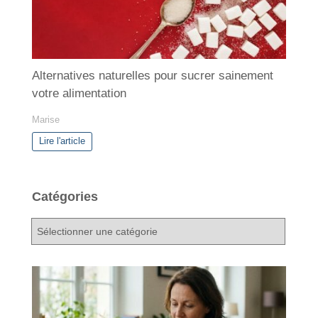
Alternatives naturelles pour sucrer sainement
votre alimentation
Marise
Lire l'article
Catégories
C
a
t
é
g
o