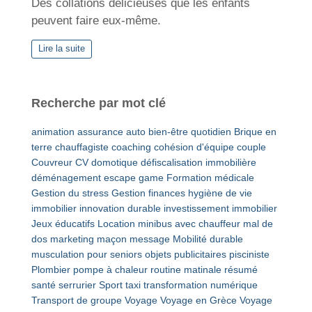
Des collations délicieuses que les enfants
peuvent faire eux-même.
Lire la suite
Recherche par mot clé
animation
assurance auto
bien-être quotidien
Brique en
terre
chauffagiste
coaching
cohésion d'équipe
couple
Couvreur
CV
domotique
défiscalisation immobilière
déménagement
escape game
Formation médicale
Gestion du stress
Gestion finances
hygiène de vie
immobilier
innovation durable
investissement immobilier
Jeux éducatifs
Location minibus avec chauffeur
mal de
dos
marketing
maçon
message
Mobilité durable
musculation pour seniors
objets publicitaires
pisciniste
Plombier
pompe à chaleur
routine matinale
résumé
santé
serrurier
Sport
taxi
transformation numérique
Transport de groupe
Voyage
Voyage en Grèce
Voyage