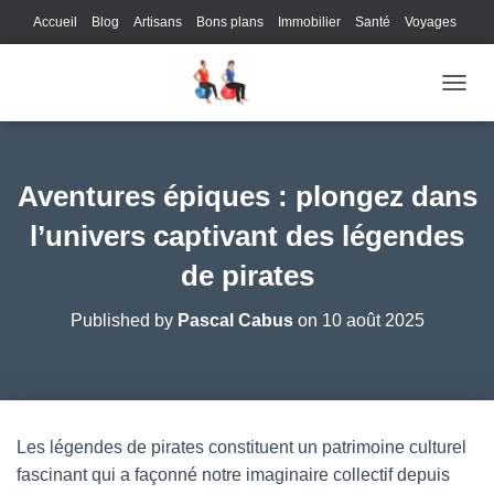
Accueil
Blog
Artisans
Bons plans
Immobilier
Santé
Voyages
Lifestyle
Gastronomie
Loisirs
Bons plans
Enfants
Internet
OUVRI
Services
Immobilier
Sports
Culture
Finances
Informatique
Juridique
Logistique
Publicité
Technologie
Aventures épiques : plongez dans
l’univers captivant des légendes
de pirates
Published by
Pascal Cabus
on
10 août 2025
Les légendes de pirates constituent un patrimoine culturel
fascinant qui a façonné notre imaginaire collectif depuis