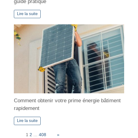
guide pratique
Lire la suite
Comment obtenir votre prime énergie bâtiment
rapidement
Lire la suite
Page:
1
2
…
408
Next
»