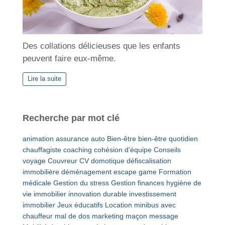
Des collations délicieuses que les enfants
peuvent faire eux-même.
Lire la suite
Recherche par mot clé
animation
assurance auto
Bien-être
bien-être quotidien
chauffagiste
coaching
cohésion d'équipe
Conseils
voyage
Couvreur
CV
domotique
défiscalisation
immobilière
déménagement
escape game
Formation
médicale
Gestion du stress
Gestion finances
hygiène de
vie
immobilier
innovation durable
investissement
immobilier
Jeux éducatifs
Location minibus avec
chauffeur
mal de dos
marketing
maçon
message