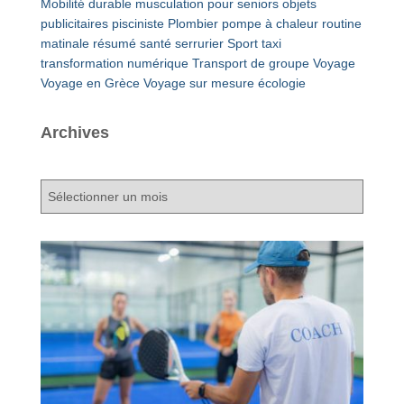
Mobilité durable
musculation pour seniors
objets
publicitaires
pisciniste
Plombier
pompe à chaleur
routine
matinale
résumé
santé
serrurier
Sport
taxi
transformation numérique
Transport de groupe
Voyage
Voyage en Grèce
Voyage sur mesure
écologie
Archives
A
r
c
h
i
v
e
s