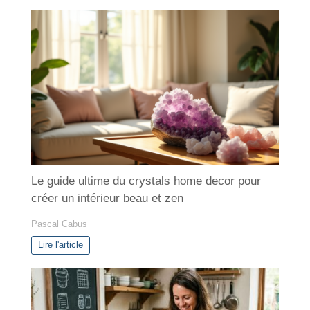
t
é
g
o
r
i
e
s
Le guide ultime du crystals home decor pour
créer un intérieur beau et zen
Pascal Cabus
Lire l'article