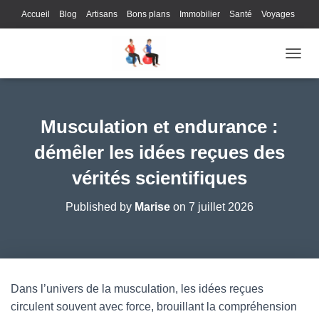
Accueil
Blog
Artisans
Bons plans
Immobilier
Santé
Voyages
Lifestyle
Gastronomie
Loisirs
Bons plans
Enfants
Internet
OUVRI
Services
Immobilier
Sports
Culture
Finances
Informatique
Juridique
Logistique
Publicité
Technologie
Musculation et endurance :
démêler les idées reçues des
vérités scientifiques
Published by
Marise
on
7 juillet 2026
Dans l’univers de la musculation, les idées reçues
circulent souvent avec force, brouillant la compréhension