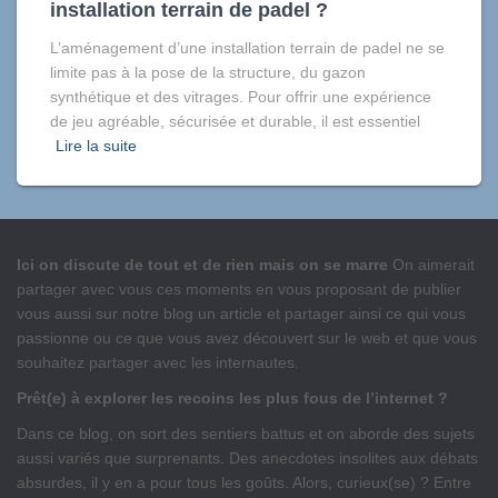
installation terrain de padel ?
L’aménagement d’une installation terrain de padel ne se
limite pas à la pose de la structure, du gazon
synthétique et des vitrages. Pour offrir une expérience
de jeu agréable, sécurisée et durable, il est essentiel
Lire la suite
Ici on discute de tout et de rien mais on se marre
On aimerait
partager avec vous ces moments en vous proposant de publier
vous aussi sur notre blog un article et partager ainsi ce qui vous
passionne ou ce que vous avez découvert sur le web et que vous
souhaitez partager avec les internautes.
Prêt(e) à explorer les recoins les plus fous de l’internet ?
Dans ce blog, on sort des sentiers battus et on aborde des sujets
aussi variés que surprenants. Des anecdotes insolites aux débats
absurdes, il y en a pour tous les goûts. Alors, curieux(se) ? Entre