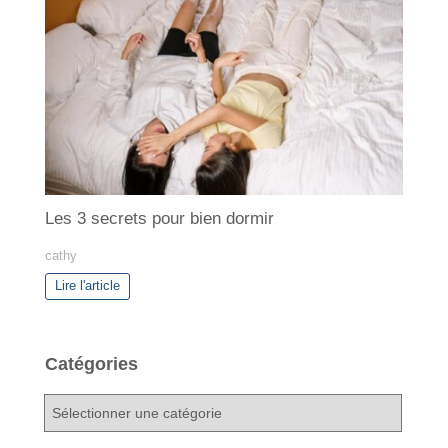
Les 3 secrets pour bien dormir
cathy
Lire l'article
Catégories
C
a