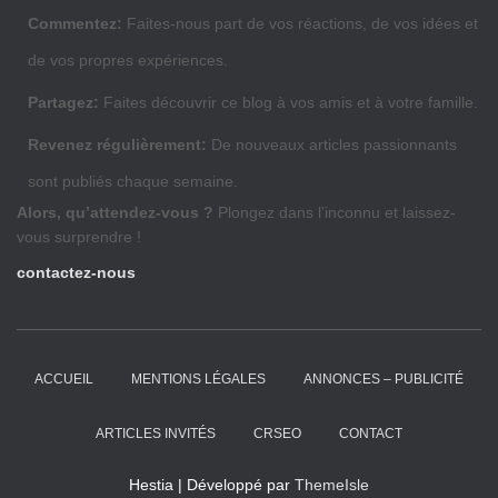
Commentez:
Faites-nous part de vos réactions, de vos idées et
de vos propres expériences.
Partagez:
Faites découvrir ce blog à vos amis et à votre famille.
Revenez régulièrement:
De nouveaux articles passionnants
sont publiés chaque semaine.
Alors, qu’attendez-vous ?
Plongez dans l’inconnu et laissez-
vous surprendre !
contactez-nous
ACCUEIL
MENTIONS LÉGALES
ANNONCES – PUBLICITÉ
ARTICLES INVITÉS
CRSEO
CONTACT
Hestia | Développé par
ThemeIsle