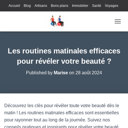
Accueil
Blog
Artisans
Bons plans
Immobilier
Santé
Voyages
Lifestyle
Gastronomie
Loisirs
Bons plans
Enfants
Internet
OUVRI
Services
Immobilier
Sports
Culture
Finances
Informatique
Juridique
Logistique
Publicité
Technologie
Les routines matinales efficaces
pour révéler votre beauté ?
Published by
Marise
on
28 août 2024
Découvrez les clés pour révéler toute votre beauté dès le
matin ! Les routines matinales efficaces sont essentielles
pour rayonner tout au long de la journée. Suivez nos
conseils pratiques et inspirants pour révéler votre beauté