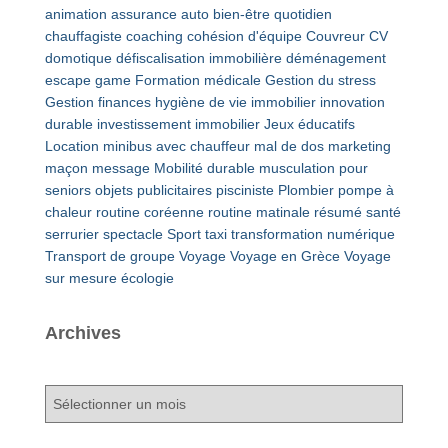
animation
assurance auto
bien-être quotidien
chauffagiste
coaching
cohésion d'équipe
Couvreur
CV
domotique
défiscalisation immobilière
déménagement
escape game
Formation médicale
Gestion du stress
Gestion finances
hygiène de vie
immobilier
innovation
durable
investissement immobilier
Jeux éducatifs
Location minibus avec chauffeur
mal de dos
marketing
maçon
message
Mobilité durable
musculation pour
seniors
objets publicitaires
pisciniste
Plombier
pompe à
chaleur
routine coréenne
routine matinale
résumé
santé
serrurier
spectacle
Sport
taxi
transformation numérique
Transport de groupe
Voyage
Voyage en Grèce
Voyage
sur mesure
écologie
Archives
A
r
c
h