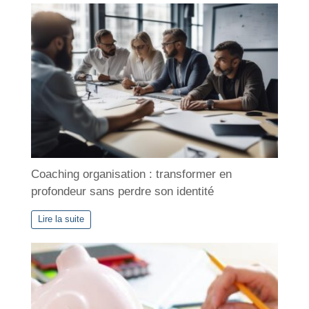
i
v
e
s
Coaching organisation : transformer en
profondeur sans perdre son identité
Lire la suite