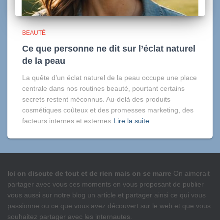
BEAUTÉ
Ce que personne ne dit sur l’éclat naturel
de la peau
La quête d’un éclat naturel de la peau occupe une place
centrale dans nos routines beauté, pourtant certains
secrets restent méconnus. Au-delà des produits
cosmétiques coûteux et des promesses marketing, des
facteurs internes et externes
Lire la suite
Ici on discute de tout et de rien mais on se marre
On aimerait
partager avec vous ces moments en vous proposant de publier
vous aussi sur notre blog un article et partager ainsi ce qui vous
passionne ou ce que vous avez découvert sur le web et que vous
souhaitez partager avec les internautes.