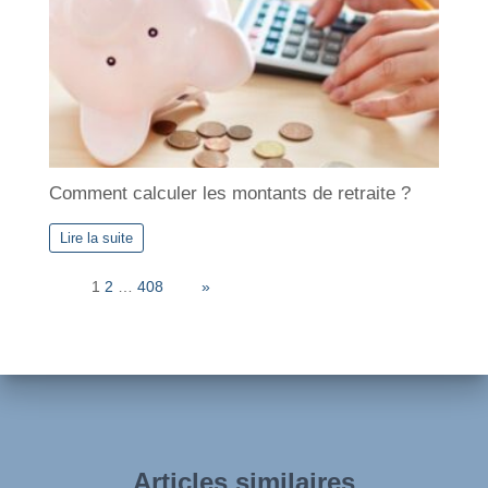
Comment calculer les montants de retraite ?
Lire la suite
Page:
1
2
…
408
Next
»
Articles similaires