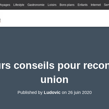
Voyages
Lifestyle
Gastronomie
Loisirs
Bons plans
Enfants
Internet
Ser
rs conseils pour reco
union
Published by
Ludovic
on
26 juin 2020