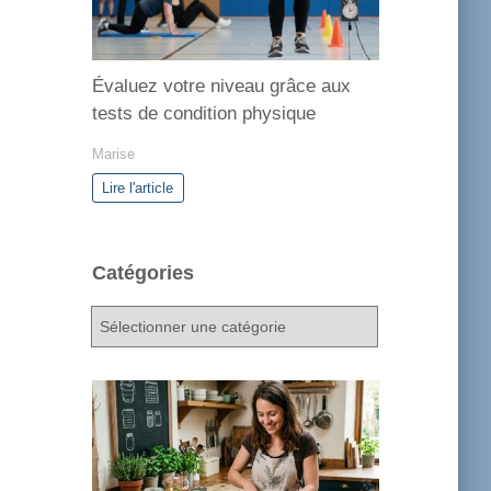
Évaluez votre niveau grâce aux
tests de condition physique
Marise
Lire l'article
Catégories
C
a
t
é
g
o
r
i