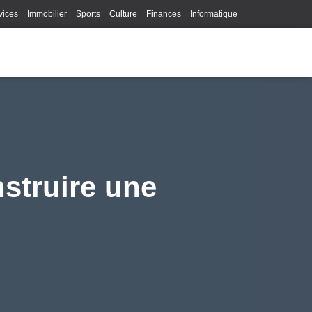
vices
Immobilier
Sports
Culture
Finances
Informatique
Juridique
Logistique
Publicité
Technologie
nstruire une