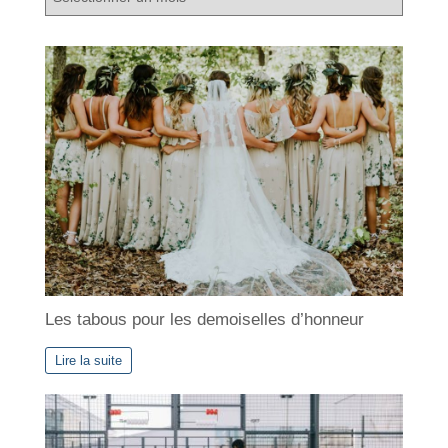
c
h
i
v
e
s
Les tabous pour les demoiselles d’honneur
Lire la suite