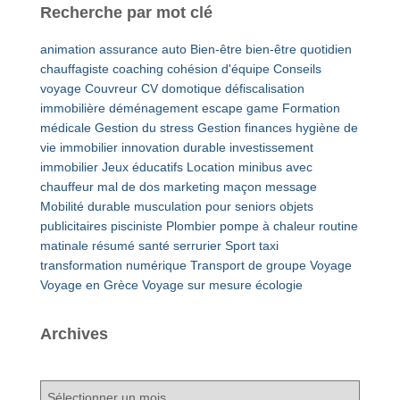
Recherche par mot clé
animation
assurance auto
Bien-être
bien-être quotidien
chauffagiste
coaching
cohésion d'équipe
Conseils
voyage
Couvreur
CV
domotique
défiscalisation
immobilière
déménagement
escape game
Formation
médicale
Gestion du stress
Gestion finances
hygiène de
vie
immobilier
innovation durable
investissement
immobilier
Jeux éducatifs
Location minibus avec
chauffeur
mal de dos
marketing
maçon
message
Mobilité durable
musculation pour seniors
objets
publicitaires
pisciniste
Plombier
pompe à chaleur
routine
matinale
résumé
santé
serrurier
Sport
taxi
transformation numérique
Transport de groupe
Voyage
Voyage en Grèce
Voyage sur mesure
écologie
Archives
A
r