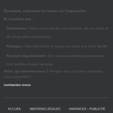
Ensemble, explorons les limites de l’impossible.
Et n’oubliez pas :
Commentez:
Faites-nous part de vos réactions, de vos idées et
de vos propres expériences.
Partagez:
Faites découvrir ce blog à vos amis et à votre famille.
Revenez régulièrement:
De nouveaux articles passionnants
sont publiés chaque semaine.
Alors, qu’attendez-vous ?
Plongez dans l’inconnu et laissez-
vous surprendre !
contactez-nous
ACCUEIL
MENTIONS LÉGALES
ANNONCES – PUBLICITÉ