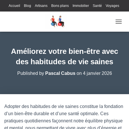
Accueil
Blog
Artisans
Bons plans
Immobilier
Santé
Voyages
Lifestyle
Gastronomie
Loisirs
Bons plans
Enfants
Internet
OUVRI
Services
Immobilier
Sports
Culture
Finances
Informatique
Juridique
Logistique
Publicité
Technologie
Améliorez votre bien-être avec
des habitudes de vie saines
Published by
Pascal Cabus
on
4 janvier 2026
Adopter des habitudes de vie saines constitue la fondation
d’un bien-être durable et d’une santé optimale. Ces
pratiques quotidiennes façonnent notre équilibre physique
et mental, nous permettant de vivre avec plus d’énergie et