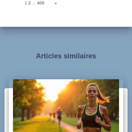
Page:
1
2
…
409
Next
»
Articles similaires