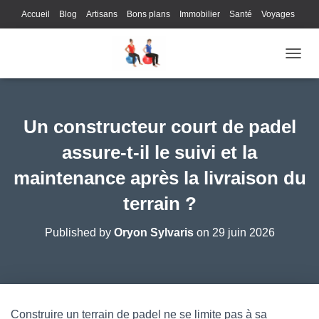
Accueil
Blog
Artisans
Bons plans
Immobilier
Santé
Voyages
Lifestyle
Gastronomie
Loisirs
Bons plans
Enfants
Internet
OUVRI
Services
Immobilier
Sports
Culture
Finances
Informatique
Juridique
Logistique
Publicité
Technologie
Un constructeur court de padel
assure-t-il le suivi et la
maintenance après la livraison du
terrain ?
Published by
Oryon Sylvaris
on
29 juin 2026
Construire un terrain de padel ne se limite pas à sa