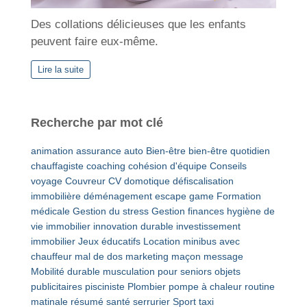
Des collations délicieuses que les enfants
peuvent faire eux-même.
Lire la suite
Recherche par mot clé
animation
assurance auto
Bien-être
bien-être quotidien
chauffagiste
coaching
cohésion d'équipe
Conseils
voyage
Couvreur
CV
domotique
défiscalisation
immobilière
déménagement
escape game
Formation
médicale
Gestion du stress
Gestion finances
hygiène de
vie
immobilier
innovation durable
investissement
immobilier
Jeux éducatifs
Location minibus avec
chauffeur
mal de dos
marketing
maçon
message
Mobilité durable
musculation pour seniors
objets
publicitaires
pisciniste
Plombier
pompe à chaleur
routine
matinale
résumé
santé
serrurier
Sport
taxi