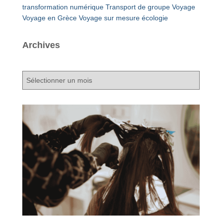
transformation numérique
Transport de groupe
Voyage
Voyage en Grèce
Voyage sur mesure
écologie
Archives
A
r
c
h
i
v
e
s