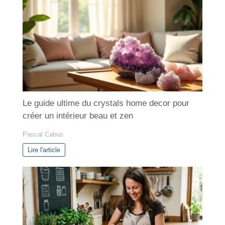
o
r
i
e
s
Le guide ultime du crystals home decor pour
créer un intérieur beau et zen
Pascal Cabus
Lire l'article