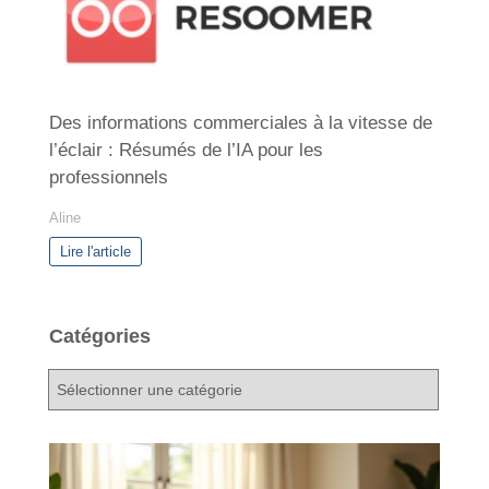
Des informations commerciales à la vitesse de
l’éclair : Résumés de l’IA pour les
professionnels
Aline
Lire l'article
Catégories
C
a
t
é
g