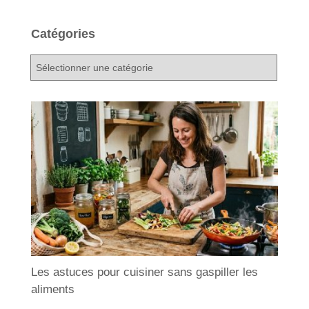
Catégories
C
a
t
é
g
o
r
i
e
s
Les astuces pour cuisiner sans gaspiller les
aliments