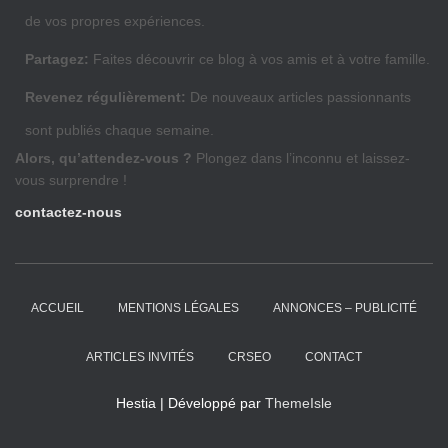
de vos propres expériences.
Partagez:
Faites découvrir ce blog à vos amis et à votre famille.
Revenez régulièrement:
De nouveaux articles passionnants
sont publiés chaque semaine.
Alors, qu’attendez-vous ?
Plongez dans l’inconnu et laissez-
vous surprendre !
contactez-nous
ACCUEIL
MENTIONS LÉGALES
ANNONCES – PUBLICITÉ
ARTICLES INVITÉS
CRSEO
CONTACT
Hestia | Développé par
ThemeIsle