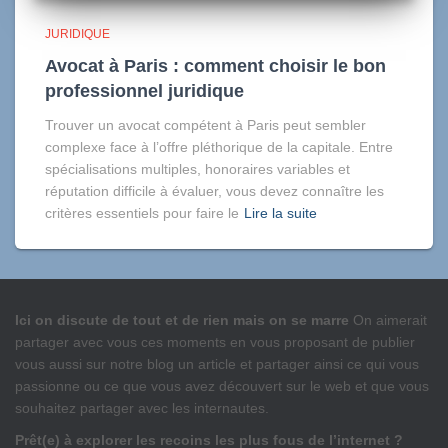
JURIDIQUE
Avocat à Paris : comment choisir le bon
professionnel juridique
Trouver un avocat compétent à Paris peut sembler
complexe face à l’offre pléthorique de la capitale. Entre
spécialisations multiples, honoraires variables et
réputation difficile à évaluer, vous devez connaître les
critères essentiels pour faire le
Lire la suite
Ici on discute de tout et de rien mais on se marre
On aimerait
partager avec vous ces moments en vous proposant de publier
vous aussi sur notre blog un article et partager ainsi ce qui vous
passionne ou ce que vous avez découvert sur le web et que vous
souhaitez partager avec les internautes.
Prêt(e) à explorer les recoins les plus fous de l’internet ?