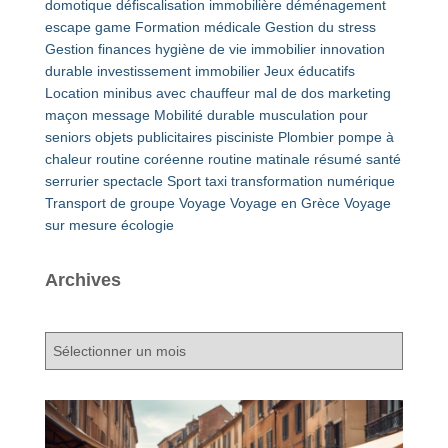
domotique
défiscalisation immobilière
déménagement
escape game
Formation médicale
Gestion du stress
Gestion finances
hygiène de vie
immobilier
innovation
durable
investissement immobilier
Jeux éducatifs
Location minibus avec chauffeur
mal de dos
marketing
maçon
message
Mobilité durable
musculation pour
seniors
objets publicitaires
pisciniste
Plombier
pompe à
chaleur
routine coréenne
routine matinale
résumé
santé
serrurier
spectacle
Sport
taxi
transformation numérique
Transport de groupe
Voyage
Voyage en Grèce
Voyage
sur mesure
écologie
Archives
A
r
c
h
i
v