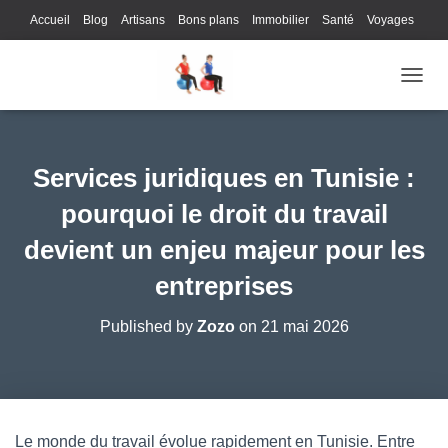
Accueil
Blog
Artisans
Bons plans
Immobilier
Santé
Voyages
Lifestyle
Gastronomie
Loisirs
Bons plans
Enfants
Internet
OUVRI
Services
Immobilier
Sports
Culture
Finances
Informatique
Juridique
Logistique
Publicité
Technologie
Services juridiques en Tunisie :
pourquoi le droit du travail
devient un enjeu majeur pour les
entreprises
Published by
Zozo
on
21 mai 2026
Le monde du travail évolue rapidement en Tunisie. Entre