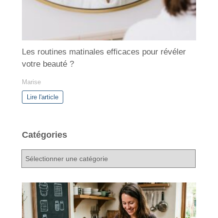
Les routines matinales efficaces pour révéler
votre beauté ?
Marise
Lire l'article
Catégories
C
a
t
é
g
o