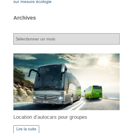
sur mesure
écologie
Archives
A
r
c
h
i
v
e
s
Location d’autocars pour groupes
Lire la suite