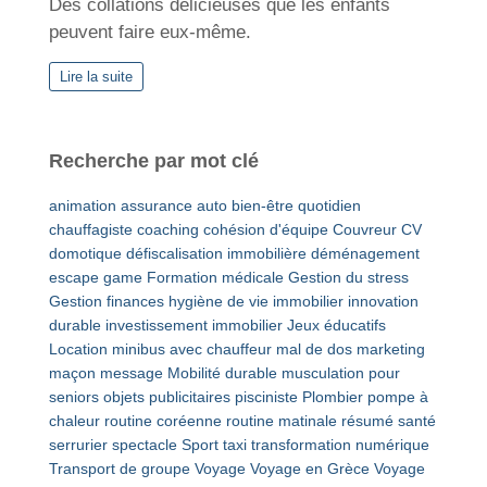
Des collations délicieuses que les enfants
peuvent faire eux-même.
Lire la suite
Recherche par mot clé
animation
assurance auto
bien-être quotidien
chauffagiste
coaching
cohésion d'équipe
Couvreur
CV
domotique
défiscalisation immobilière
déménagement
escape game
Formation médicale
Gestion du stress
Gestion finances
hygiène de vie
immobilier
innovation
durable
investissement immobilier
Jeux éducatifs
Location minibus avec chauffeur
mal de dos
marketing
maçon
message
Mobilité durable
musculation pour
seniors
objets publicitaires
pisciniste
Plombier
pompe à
chaleur
routine coréenne
routine matinale
résumé
santé
serrurier
spectacle
Sport
taxi
transformation numérique
Transport de groupe
Voyage
Voyage en Grèce
Voyage