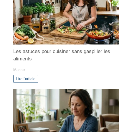
r
i
e
s
Les astuces pour cuisiner sans gaspiller les
aliments
Marise
Lire l'article