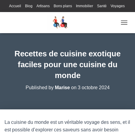
Accueil
Blog
Artisans
Bons plans
Immobilier
Santé
Voyages
Lifestyle
Gastronomie
Loisirs
Bons plans
Enfants
Internet
OUVRI
Services
Immobilier
Sports
Culture
Finances
Informatique
Juridique
Logistique
Publicité
Technologie
Recettes de cuisine exotique
faciles pour une cuisine du
monde
Published by
Marise
on
3 octobre 2024
La cuisine du monde est un véritable voyage des sens, et il
est possible d’explorer ces saveurs sans avoir besoin