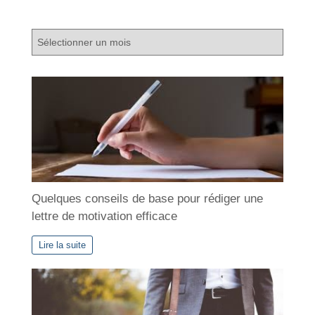
A
r
c
h
i
v
e
s
Quelques conseils de base pour rédiger une
lettre de motivation efficace
Lire la suite