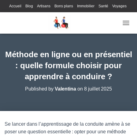
Accueil
Blog
Artisans
Bons plans
Immobilier
Santé
Voyages
Lifestyle
Gastronomie
Loisirs
Bons plans
Enfants
Internet
OUVRI
Services
Immobilier
Sports
Culture
Finances
Informatique
Juridique
Logistique
Publicité
Technologie
Méthode en ligne ou en présentiel
: quelle formule choisir pour
apprendre à conduire ?
Published by
Valentina
on
8 juillet 2025
Se lancer dans l’apprentissage de la conduite amène à se
poser une question essentielle : opter pour une méthode