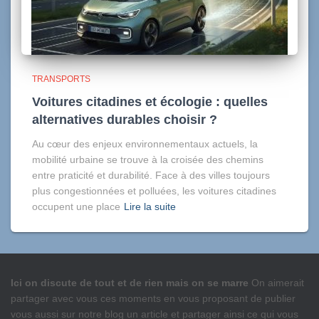
TRANSPORTS
Voitures citadines et écologie : quelles
alternatives durables choisir ?
Au cœur des enjeux environnementaux actuels, la
mobilité urbaine se trouve à la croisée des chemins
entre praticité et durabilité. Face à des villes toujours
plus congestionnées et polluées, les voitures citadines
occupent une place
Lire la suite
Ici on discute de tout et de rien mais on se marre
On aimerait
partager avec vous ces moments en vous proposant de publier
vous aussi sur notre blog un article et partager ainsi ce qui vous