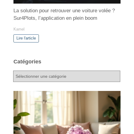
La solution pour retrouver une voiture volée ?
Sur4Plots, l’application en plein boom
Kamel
Lire l'article
Catégories
C
a
t
é
g
o
r
i
e
s