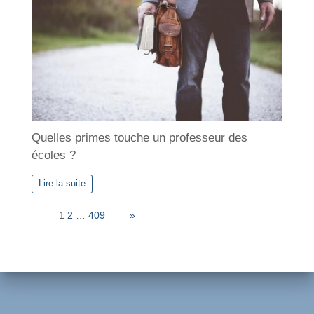
Quelles primes touche un professeur des
écoles ?
Lire la suite
Page:
1
2
…
409
Next
»