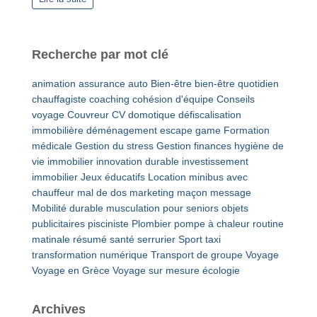
Recherche par mot clé
animation
assurance auto
Bien-être
bien-être quotidien
chauffagiste
coaching
cohésion d'équipe
Conseils
voyage
Couvreur
CV
domotique
défiscalisation
immobilière
déménagement
escape game
Formation
médicale
Gestion du stress
Gestion finances
hygiène de
vie
immobilier
innovation durable
investissement
immobilier
Jeux éducatifs
Location minibus avec
chauffeur
mal de dos
marketing
maçon
message
Mobilité durable
musculation pour seniors
objets
publicitaires
pisciniste
Plombier
pompe à chaleur
routine
matinale
résumé
santé
serrurier
Sport
taxi
transformation numérique
Transport de groupe
Voyage
Voyage en Grèce
Voyage sur mesure
écologie
Archives