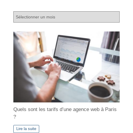
A
r
c
h
i
v
e
s
Quels sont les tarifs d’une agence web à Paris
?
Lire la suite