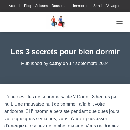
Accueil
Blog
Artisans
Bons plans
Immobilier
Santé
Voyages
Lifestyle
Gastronomie
Loisirs
Bons plans
Enfants
Internet
OUVRI
Services
Immobilier
Sports
Culture
Finances
Informatique
Juridique
Logistique
Publicité
Technologie
Les 3 secrets pour bien dormir
Published by
cathy
on
17 septembre 2024
L’une des clés de la bonne santé ? Dormir 8 heures par
nuit. Une mauvaise nuit de sommeil affaiblit votre
anticorps. Si l’insomnie persiste pendant quelques jours
voire quelques semaines, vous n’aurez plus assez
d’énergie et risquez de tomber malade. Vous ne dormez