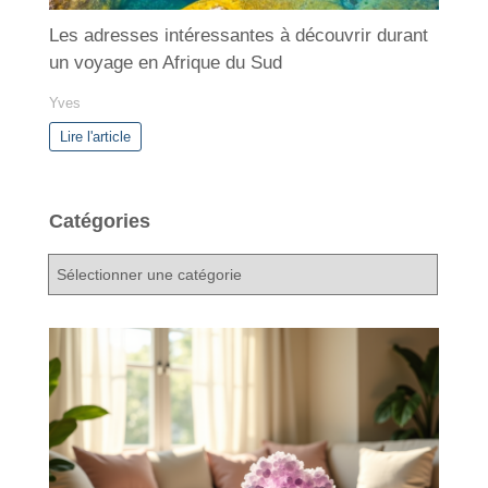
Les adresses intéressantes à découvrir durant
un voyage en Afrique du Sud
Yves
Lire l'article
Catégories
C
a
t
é
g
o
r
i
e
s