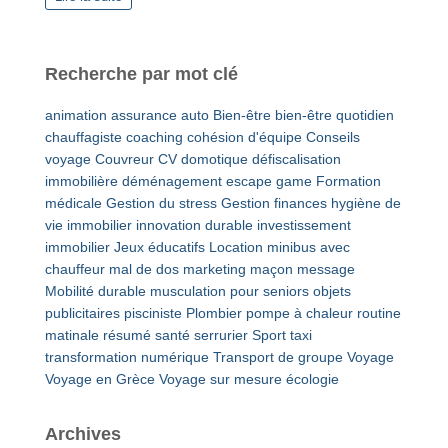
Recherche par mot clé
animation
assurance auto
Bien-être
bien-être quotidien
chauffagiste
coaching
cohésion d'équipe
Conseils
voyage
Couvreur
CV
domotique
défiscalisation
immobilière
déménagement
escape game
Formation
médicale
Gestion du stress
Gestion finances
hygiène de
vie
immobilier
innovation durable
investissement
immobilier
Jeux éducatifs
Location minibus avec
chauffeur
mal de dos
marketing
maçon
message
Mobilité durable
musculation pour seniors
objets
publicitaires
pisciniste
Plombier
pompe à chaleur
routine
matinale
résumé
santé
serrurier
Sport
taxi
transformation numérique
Transport de groupe
Voyage
Voyage en Grèce
Voyage sur mesure
écologie
Archives