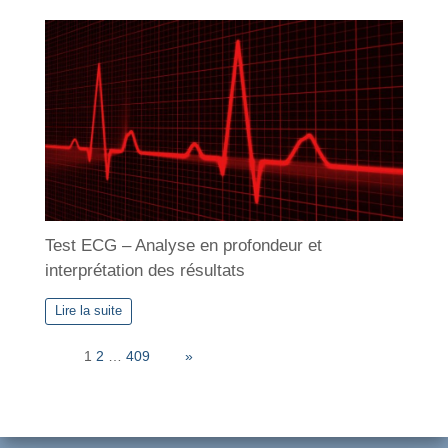
Test ECG – Analyse en profondeur et
interprétation des résultats
Lire la suite
Page:
1
2
…
409
Next
»