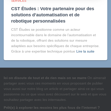
SERVICES
CST Études : Votre partenaire pour des
solutions d’automatisation et de
robotique personnalisées
CST Études se positionne comme un acteur
incontournable dans le domaine de l’automatisation et
de la robotique, offrant des solutions sur mesure
adaptées aux besoins spécifiques de chaque entreprise.
Grâce à une expertise technique pointue
Lire la suite
Ici on discute de tout et de rien mais on se marre
On aimerait
partager avec vous ces moments en vous proposant de publier
vous aussi sur notre blog un article et partager ainsi ce qui vous
passionne ou ce que vous avez découvert sur le web et que vous
souhaitez partager avec les internautes.
Prêt(e) à explorer les recoins les plus fous de l’internet ?