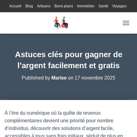
Accueil
Blog
Artisans
Bons plans
Immobilier
Santé
Voyages
Lifestyle
Gastronomie
Loisirs
Bons plans
Enfants
Internet
OUVRI
Services
Immobilier
Sports
Culture
Finances
Informatique
Juridique
Logistique
Publicité
Technologie
Astuces clés pour gagner de
l’argent facilement et gratis
Published by
Marise
on
17 novembre 2025
À l’ère du numérique où la quête de revenus
complémentaires devient une priorité pour nombre
d’individus, découvrir des solutions d’argent facile,
accessibles à tous sans frais initiaux, séduit de plus en