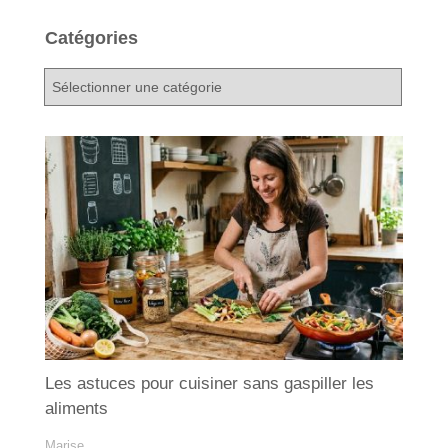
Catégories
C
a
t
é
g
o
r
i
e
s
Les astuces pour cuisiner sans gaspiller les
aliments
Marise