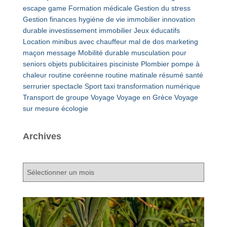
escape game
Formation médicale
Gestion du stress
Gestion finances
hygiène de vie
immobilier
innovation
durable
investissement immobilier
Jeux éducatifs
Location minibus avec chauffeur
mal de dos
marketing
maçon
message
Mobilité durable
musculation pour
seniors
objets publicitaires
pisciniste
Plombier
pompe à
chaleur
routine coréenne
routine matinale
résumé
santé
serrurier
spectacle
Sport
taxi
transformation numérique
Transport de groupe
Voyage
Voyage en Grèce
Voyage
sur mesure
écologie
Archives
A
r
c
h
i
v
e