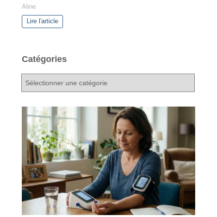
Aline
Lire l'article
Catégories
C
a
t
é
g
o
r
i
e
s