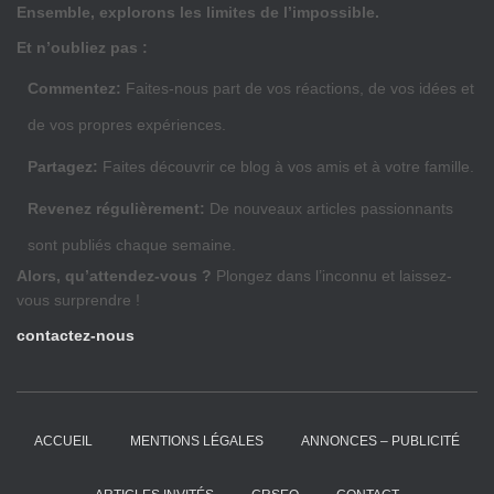
Ensemble, explorons les limites de l’impossible.
Et n’oubliez pas :
Commentez:
Faites-nous part de vos réactions, de vos idées et
de vos propres expériences.
Partagez:
Faites découvrir ce blog à vos amis et à votre famille.
Revenez régulièrement:
De nouveaux articles passionnants
sont publiés chaque semaine.
Alors, qu’attendez-vous ?
Plongez dans l’inconnu et laissez-
vous surprendre !
contactez-nous
ACCUEIL
MENTIONS LÉGALES
ANNONCES – PUBLICITÉ