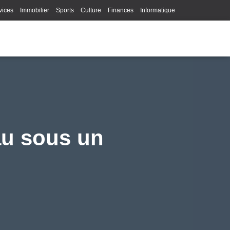
vices
Immobilier
Sports
Culture
Finances
Informatique
Juridique
Logistique
Publicité
Technologie
au sous un