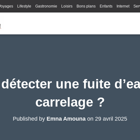
Voyages
Lifestyle
Gastronomie
Loisirs
Bons plans
Enfants
Internet
Ser
étecter une fuite d’e
carrelage ?
Published by
Emna Amouna
on
29 avril 2025