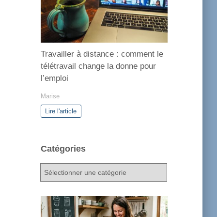
Travailler à distance : comment le
télétravail change la donne pour
l’emploi
Marise
Lire l'article
Catégories
C
a
t
é
g