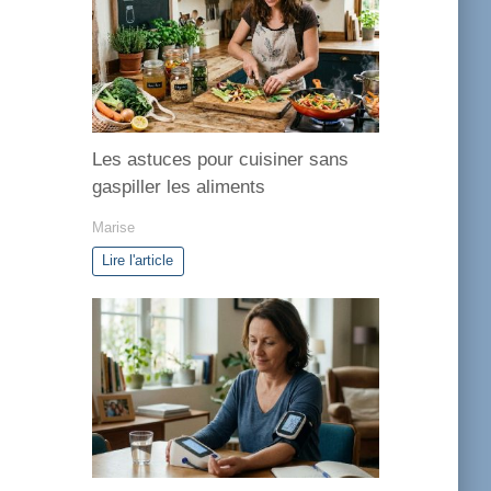
o
r
i
e
s
Les astuces pour cuisiner sans
gaspiller les aliments
Marise
Lire l'article