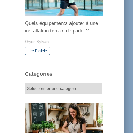
Quels équipements ajouter à une
installation terrain de padel ?
Oryon Sylvaris
Lire l'article
Catégories
C
a
t
é
g
o
r
i