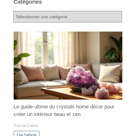
Catégories
C
a
t
é
g
o
r
i
e
s
Le guide ultime du crystals home decor pour
créer un intérieur beau et zen
Pascal Cabus
Lire l'article