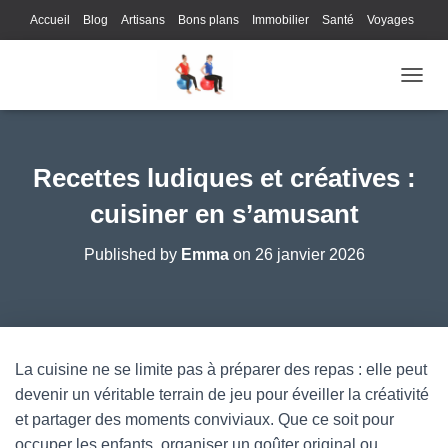
Accueil
Blog
Artisans
Bons plans
Immobilier
Santé
Voyages
Lifestyle
Gastronomie
Loisirs
Bons plans
Enfants
Internet
OUVRI
Services
Immobilier
Sports
Culture
Finances
Informatique
Juridique
Logistique
Publicité
Technologie
Recettes ludiques et créatives :
cuisiner en s’amusant
Published by
Emma
on
26 janvier 2026
La cuisine ne se limite pas à préparer des repas : elle peut
devenir un véritable terrain de jeu pour éveiller la créativité
et partager des moments conviviaux. Que ce soit pour
occuper les enfants, organiser un goûter original ou