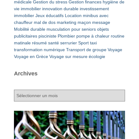
médicale
Gestion du stress
Gestion finances
hygiène de
vie
immobilier
innovation durable
investissement
immobilier
Jeux éducatifs
Location minibus avec
chauffeur
mal de dos
marketing
maçon
message
Mobilité durable
musculation pour seniors
objets
publicitaires
pisciniste
Plombier
pompe à chaleur
routine
matinale
résumé
santé
serrurier
Sport
taxi
transformation numérique
Transport de groupe
Voyage
Voyage en Grèce
Voyage sur mesure
écologie
Archives
A
r
c
h
i
v
e
s