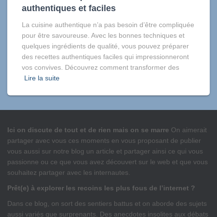
authentiques et faciles
La cuisine authentique n’a pas besoin d’être compliquée
pour être savoureuse. Avec les bonnes techniques et
quelques ingrédients de qualité, vous pouvez préparer
des recettes authentiques faciles qui impressionneront
vos convives. Découvrez comment transformer des
Lire la suite
Ici on discute de tout et de rien mais on se marre
On aimerait
partager avec vous ces moments en vous proposant de publier
vous aussi sur notre blog un article et partager ainsi ce qui vous
passionne ou ce que vous avez découvert sur le web et que vous
souhaitez partager avec les internautes.
Prêt(e) à explorer les recoins les plus fous de l’internet ?
Dans ce blog, on sort des sentiers battus et on aborde des sujets
aussi variés que surprenants. Des anecdotes insolites aux débats