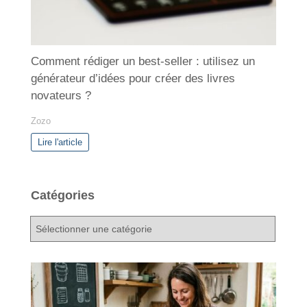
Comment rédiger un best-seller : utilisez un
générateur d’idées pour créer des livres
novateurs ?
Zozo
Lire l'article
Catégories
C
a
t
é
g
o