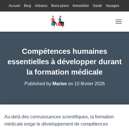
Accueil
Blog
Artisans
Bons plans
Immobilier
Santé
Voyages
Lifestyle
Gastronomie
Loisirs
Bons plans
Enfants
Internet
OUVRI
Services
Immobilier
Sports
Culture
Finances
Informatique
Juridique
Logistique
Publicité
Technologie
Compétences humaines
essentielles à développer durant
la formation médicale
Published by
Marise
on
10 février 2026
Au-delà des connaissances scientifiques, la formation
médicale exige le développement de compétences