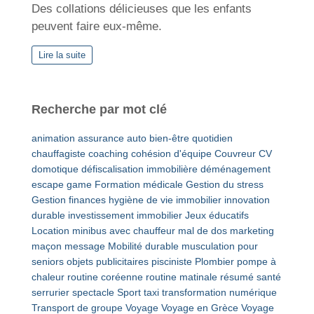
Des collations délicieuses que les enfants
peuvent faire eux-même.
Lire la suite
Recherche par mot clé
animation
assurance auto
bien-être quotidien
chauffagiste
coaching
cohésion d'équipe
Couvreur
CV
domotique
défiscalisation immobilière
déménagement
escape game
Formation médicale
Gestion du stress
Gestion finances
hygiène de vie
immobilier
innovation
durable
investissement immobilier
Jeux éducatifs
Location minibus avec chauffeur
mal de dos
marketing
maçon
message
Mobilité durable
musculation pour
seniors
objets publicitaires
pisciniste
Plombier
pompe à
chaleur
routine coréenne
routine matinale
résumé
santé
serrurier
spectacle
Sport
taxi
transformation numérique
Transport de groupe
Voyage
Voyage en Grèce
Voyage