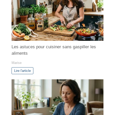
r
i
e
s
Les astuces pour cuisiner sans gaspiller les
aliments
Marise
Lire l'article