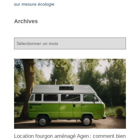
sur mesure
écologie
Archives
A
r
c
h
i
v
e
s
Location fourgon aménagé Agen : comment bien