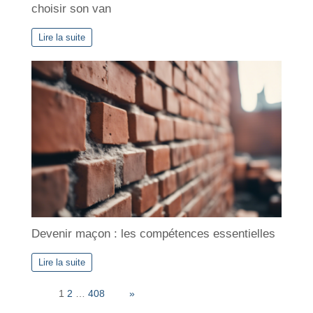
choisir son van
Lire la suite
Devenir maçon : les compétences essentielles
Lire la suite
Page:
1
2
…
408
Next
»