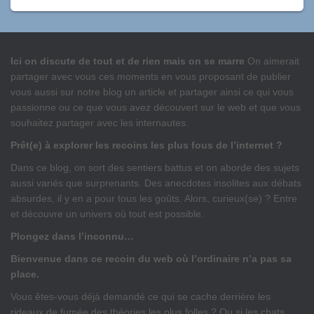
Ici on discute de tout et de rien mais on se marre
On aimerait
partager avec vous ces moments en vous proposant de publier
vous aussi sur notre blog un article et partager ainsi ce qui vous
passionne ou ce que vous avez découvert sur le web et que vous
souhaitez partager avec les internautes.
Prêt(e) à explorer les recoins les plus fous de l’internet ?
Dans ce blog, on sort des sentiers battus et on aborde des sujets
aussi variés que surprenants. Des anecdotes insolites aux débats
absurdes, il y en a pour tous les goûts. Alors, curieux(se) ? Entre
et découvre un univers où tout est possible.
Plongez dans l’inconnu…
Bienvenue dans ce recoin du web où l’ordinaire n’a pas sa
place.
Vous êtes-vous déjà demandé ce qui se cache derrière les
rideaux de fumée des théories les plus folles ? Ou si les chats