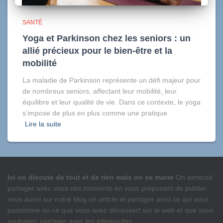
SANTÉ
Yoga et Parkinson chez les seniors : un
allié précieux pour le bien-être et la
mobilité
La maladie de Parkinson représente un défi majeur pour
de nombreux seniors, affectant leur mobilité, leur
équilibre et leur qualité de vie. Dans ce contexte, le yoga
s’impose de plus en plus comme une pratique
Lire la suite
Ici on discute de tout et de rien mais on se marre
On aimerait
partager avec vous ces moments en vous proposant de publier
vous aussi sur notre blog un article et partager ainsi ce qui vous
passionne ou ce que vous avez découvert sur le web et que vous
souhaitez partager avec les internautes.