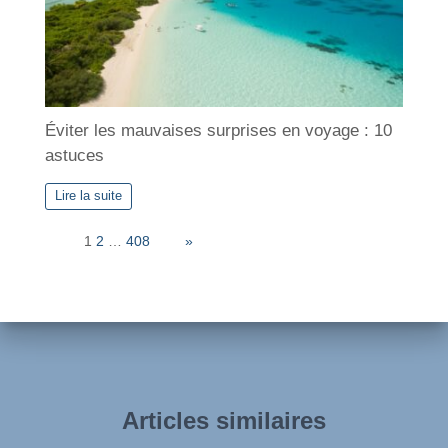
Éviter les mauvaises surprises en voyage : 10
astuces
Lire la suite
Page:
1
2
…
408
Next
»
Articles similaires