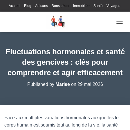
Accueil
Blog
Artisans
Bons plans
Immobilier
Santé
Voyages
Lifestyle
Gastronomie
Loisirs
Bons plans
Enfants
Internet
OUVRI
Services
Immobilier
Sports
Culture
Finances
Informatique
Juridique
Logistique
Publicité
Technologie
Fluctuations hormonales et santé
des gencives : clés pour
comprendre et agir efficacement
Published by
Marise
on
29 mai 2026
Face aux multiples variations hormonales auxquelles le
corps humain est soumis tout au long de la vie, la santé