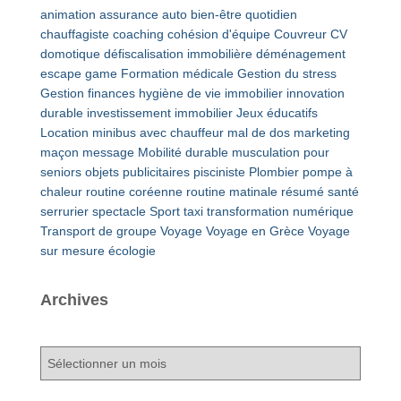
animation
assurance auto
bien-être quotidien
chauffagiste
coaching
cohésion d'équipe
Couvreur
CV
domotique
défiscalisation immobilière
déménagement
escape game
Formation médicale
Gestion du stress
Gestion finances
hygiène de vie
immobilier
innovation
durable
investissement immobilier
Jeux éducatifs
Location minibus avec chauffeur
mal de dos
marketing
maçon
message
Mobilité durable
musculation pour
seniors
objets publicitaires
pisciniste
Plombier
pompe à
chaleur
routine coréenne
routine matinale
résumé
santé
serrurier
spectacle
Sport
taxi
transformation numérique
Transport de groupe
Voyage
Voyage en Grèce
Voyage
sur mesure
écologie
Archives
A
r
c
h