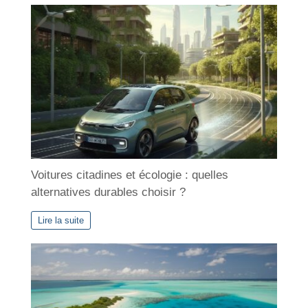
i
v
e
s
Voitures citadines et écologie : quelles
alternatives durables choisir ?
Lire la suite