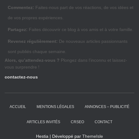
Commentez:
Faites-nous part de vos réactions, de vos idées et
de vos propres expériences.
Partagez:
Faites découvrir ce blog à vos amis et à votre famille.
Revenez régulièrement:
De nouveaux articles passionnants
sont publiés chaque semaine.
Alors, qu’attendez-vous ?
Plongez dans l’inconnu et laissez-
vous surprendre !
contactez-nous
ACCUEIL
MENTIONS LÉGALES
ANNONCES – PUBLICITÉ
ARTICLES INVITÉS
CRSEO
CONTACT
Hestia | Développé par
ThemeIsle