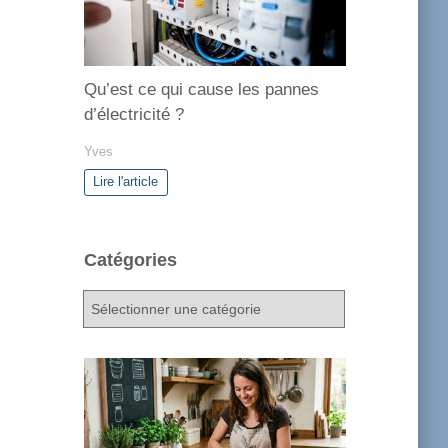
Qu’est ce qui cause les pannes
d’électricité ?
Yves
Lire l'article
Catégories
C
a
t
é
g
o
r