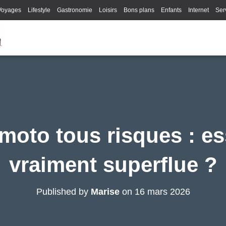
Voyages
Lifestyle
Gastronomie
Loisirs
Bons plans
Enfants
Internet
Ser
oto tous risques : es
vraiment superflue ?
Published by
Marise
on
16 mars 2026