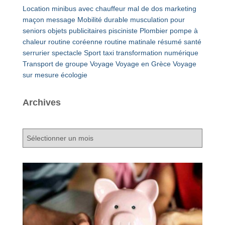
Location minibus avec chauffeur
mal de dos
marketing
maçon
message
Mobilité durable
musculation pour
seniors
objets publicitaires
pisciniste
Plombier
pompe à
chaleur
routine coréenne
routine matinale
résumé
santé
serrurier
spectacle
Sport
taxi
transformation numérique
Transport de groupe
Voyage
Voyage en Grèce
Voyage
sur mesure
écologie
Archives
A
r
c
h
i
v
e
s