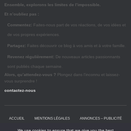
Ensemble, explorons les limites de l’impossible.
Et n’oubliez pas :
Commentez:
Faites-nous part de vos réactions, de vos idées et
de vos propres expériences.
Partagez:
Faites découvrir ce blog à vos amis et à votre famille.
Revenez régulièrement:
De nouveaux articles passionnants
sont publiés chaque semaine.
Alors, qu’attendez-vous ?
Plongez dans l’inconnu et laissez-
vous surprendre !
contactez-nous
ACCUEIL
MENTIONS LÉGALES
ANNONCES – PUBLICITÉ
We use cookies to ensure that we give you the best