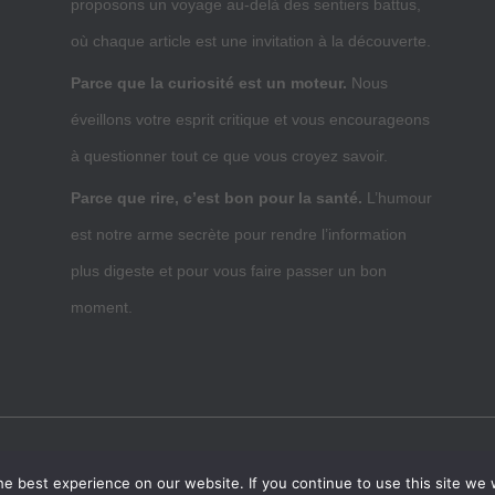
proposons un voyage au-delà des sentiers battus,
où chaque article est une invitation à la découverte.
Parce que la curiosité est un moteur.
Nous
éveillons votre esprit critique et vous encourageons
à questionner tout ce que vous croyez savoir.
Parce que rire, c’est bon pour la santé.
L’humour
est notre arme secrète pour rendre l’information
plus digeste et pour vous faire passer un bon
moment.
UBLICITÉ
ARTICLES INVITÉS
CRSEO
CONTACT
e best experience on our website. If you continue to use this site we w