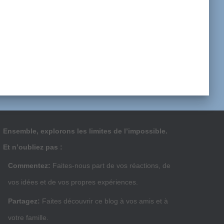
Ensemble, explorons les limites de l’impossible.
Et n’oubliez pas :
Commentez:
Faites-nous part de vos réactions, de
vos idées et de vos propres expériences.
Partagez:
Faites découvrir ce blog à vos amis et à
votre famille.