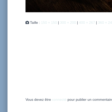
Taille :
150 × 150
|
300 × 200
|
400 × 267
|
360 × 2
Vous devez être
connecté
pour publier un commentair