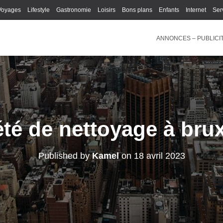
Voyages
Lifestyle
Gastronomie
Loisirs
Bons plans
Enfants
Internet
Ser
ANNONCES – PUBLICI
été de nettoyage à brux
Published by
Kamel
on
18 avril 2023