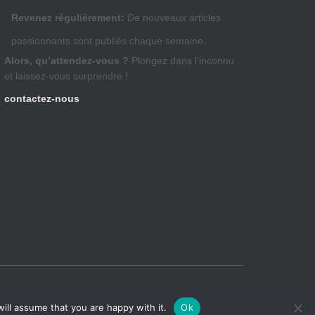
Revenez régulièrement:
De nouveaux articles
passionnants sont publiés chaque semaine.
Alors, qu’attendez-vous ?
Plongez dans l’inconnu
et laissez-vous surprendre !
contactez-nous
Hestia | Développé par
ThemeIsle
ill assume that you are happy with it.
Ok