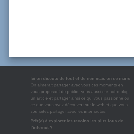
Ici on discute de tout et de rien mais on se marre
On aimerait partager avec vous ces moments en
vous proposant de publier vous aussi sur notre blog
un article et partager ainsi ce qui vous passionne ou
ce que vous avez découvert sur le web et que vous
souhaitez partager avec les internautes.
Prêt(e) à explorer les recoins les plus fous de
l’internet ?