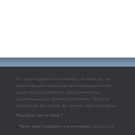
Ici, nous explorons les méandres de l’internet, les
recoins les plus obscurs de la connaissance et les
sujets les plus inattendus. Des phénomènes
paranormaux aux dernières tendances TikTok en
passant par les secrets de l’univers, rien n’est tabou.
Pourquoi lire ce blog ?
Parce que l’ordinaire est ennuyeux.
Nous vous