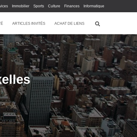
vices
Immobilier
Sports
Culture
Finances
Informatique
Juridique
Logistique
Publicité
Technologie
TÉ
ARTICLES INVITÉS
ACHAT DE LIENS
elles