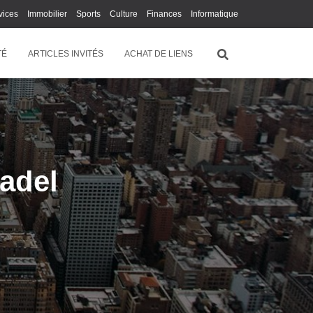
vices
Immobilier
Sports
Culture
Finances
Informatique
Juridique
Logistique
Publicité
Technologie
TÉ
ARTICLES INVITÉS
ACHAT DE LIENS
adel