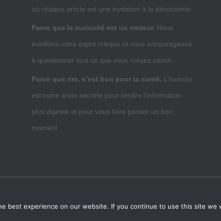
où chaque article est une invitation à la découverte.
Parce que la curiosité est un moteur.
Nous
éveillons votre esprit critique et vous encourageons
à questionner tout ce que vous croyez savoir.
Parce que rire, c’est bon pour la santé.
L’humour
est notre arme secrète pour rendre l’information
plus digeste et pour vous faire passer un bon
moment.
UBLICITÉ
ARTICLES INVITÉS
CRSEO
CONTACT
e best experience on our website. If you continue to use this site we w