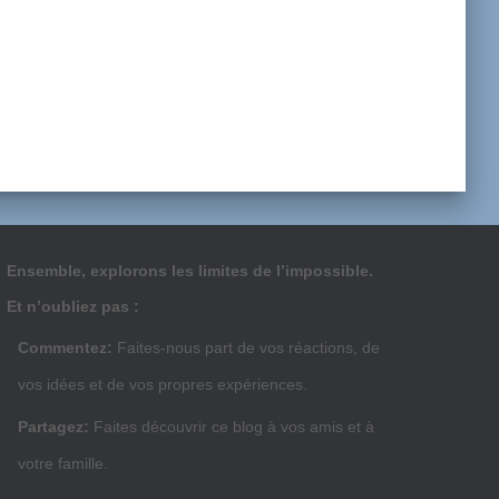
Ensemble, explorons les limites de l’impossible.
Et n’oubliez pas :
Commentez:
Faites-nous part de vos réactions, de
vos idées et de vos propres expériences.
Partagez:
Faites découvrir ce blog à vos amis et à
votre famille.