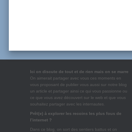
Ici on discute de tout et de rien mais on se marre
On aimerait partager avec vous ces moments en
vous proposant de publier vous aussi sur notre blog
un article et partager ainsi ce qui vous passionne ou
ce que vous avez découvert sur le web et que vous
souhaitez partager avec les internautes.
Prêt(e) à explorer les recoins les plus fous de
l’internet ?
Dans ce blog, on sort des sentiers battus et on