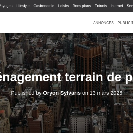
Voyages
Lifestyle
Gastronomie
Loisirs
Bons plans
Enfants
Internet
Ser
ANNONCES – PUBLICI
nagement terrain de p
Published by
Oryon Sylvaris
on
13 mars 2026