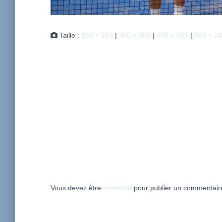
Taille :
150 × 150
|
300 × 200
|
400 × 267
|
360 × 2
Vous devez être
connecté
pour publier un commentair