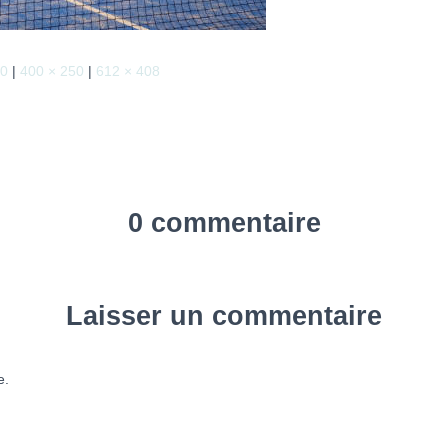
40
|
400 × 250
|
612 × 408
0 commentaire
Laisser un commentaire
e.