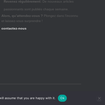
Revenez régulièrement:
De nouveaux articles
passionnants sont publiés chaque semaine.
Alors, qu’attendez-vous ?
Plongez dans l’inconnu
et laissez-vous surprendre !
contactez-nous
Hestia | Développé par
ThemeIsle
ill assume that you are happy with it.
Ok