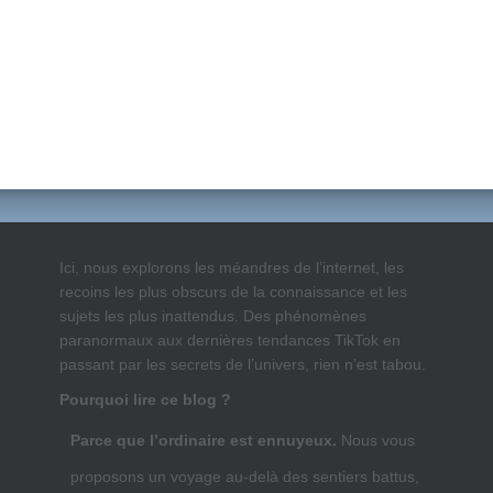
Ici, nous explorons les méandres de l’internet, les
recoins les plus obscurs de la connaissance et les
sujets les plus inattendus. Des phénomènes
paranormaux aux dernières tendances TikTok en
passant par les secrets de l’univers, rien n’est tabou.
Pourquoi lire ce blog ?
Parce que l’ordinaire est ennuyeux.
Nous vous
proposons un voyage au-delà des sentiers battus,