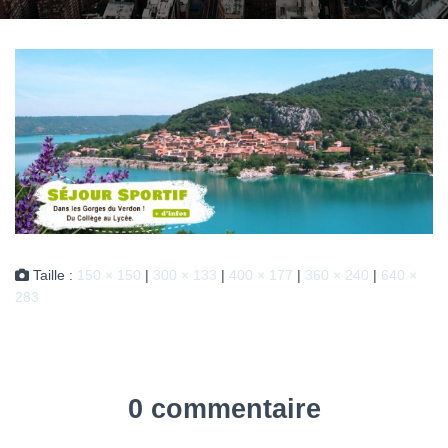
Taille :
150 × 150
|
300 × 133
|
400 × 177
|
360 × 240
|
640 ×
283
0 commentaire