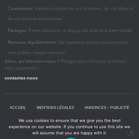
Commentez:
Faites-nous part de vos réactions, de vos idées et
de vos propres expériences.
Partagez:
Faites découvrir ce blog à vos amis et à votre famille.
Revenez régulièrement:
De nouveaux articles passionnants
sont publiés chaque semaine.
Alors, qu’attendez-vous ?
Plongez dans l’inconnu et laissez-
vous surprendre !
contactez-nous
ACCUEIL
MENTIONS LÉGALES
ANNONCES – PUBLICITÉ
We use cookies to ensure that we give you the best
ARTICLES INVITÉS
CRSEO
CONTACT
experience on our website. If you continue to use this site we
will assume that you are happy with it.
Hestia | Développé par
ThemeIsle