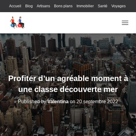
Accueil
Blog
Artisans
Bons plans
Immobilier
Santé
Voyages
Lifestyle
Gastronomie
Loisirs
Bons plans
Enfants
Internet
OUVRI
Services
Immobilier
Sports
Culture
Finances
Informatique
Juridique
Logistique
Publicité
Technologie
Profiter d’un agréable moment à
une classe découverte mer
Published by
Valentina
on
20 septembre 2022