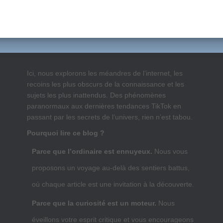
Ici, nous explorons les méandres de l’internet, les
recoins les plus obscurs de la connaissance et les
sujets les plus inattendus. Des phénomènes
paranormaux aux dernières tendances TikTok en
passant par les secrets de l’univers, rien n’est tabou.
Pourquoi lire ce blog ?
Parce que l’ordinaire est ennuyeux.
Nous vous
proposons un voyage au-delà des sentiers battus,
où chaque article est une invitation à la découverte.
Parce que la curiosité est un moteur.
Nous
éveillons votre esprit critique et vous encourageons