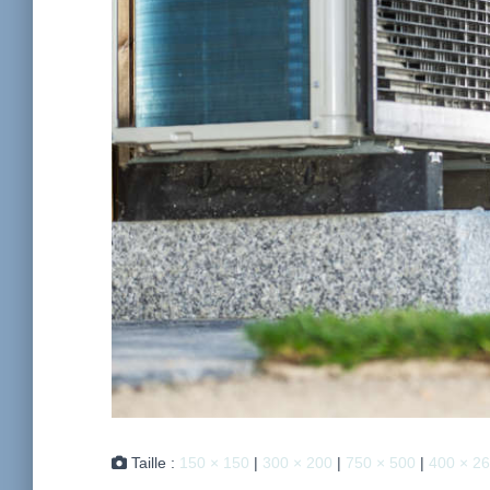
Taille :
150 × 150
|
300 × 200
|
750 × 500
|
400 × 2