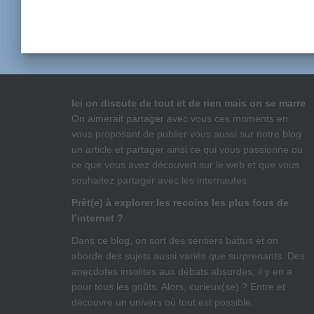
Ici on discute de tout et de rien mais on se marre
On aimerait partager avec vous ces moments en
vous proposant de publier vous aussi sur notre blog
un article et partager ainsi ce qui vous passionne ou
ce que vous avez découvert sur le web et que vous
souhaitez partager avec les internautes.
Prêt(e) à explorer les recoins les plus fous de
l’internet ?
Dans ce blog, on sort des sentiers battus et on
aborde des sujets aussi variés que surprenants. Des
anecdotes insolites aux débats absurdes, il y en a
pour tous les goûts. Alors, curieux(se) ? Entre et
découvre un univers où tout est possible.