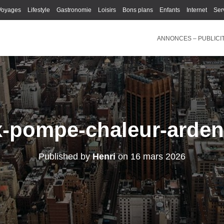
Voyages
Lifestyle
Gastronomie
Loisirs
Bons plans
Enfants
Internet
Ser
ANNONCES – PUBLICI
x-pompe-chaleur-arde
Published by
Henri
on
16 mars 2026