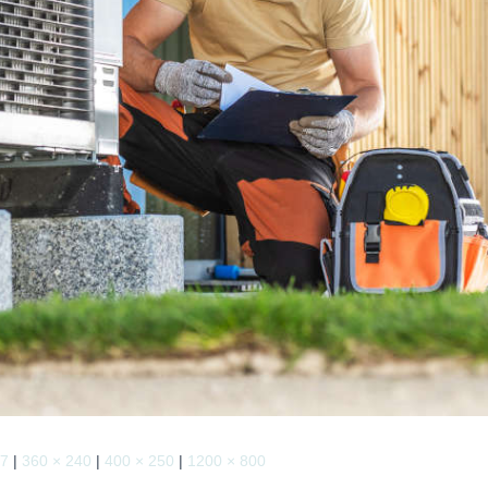
67
|
360 × 240
|
400 × 250
|
1200 × 800