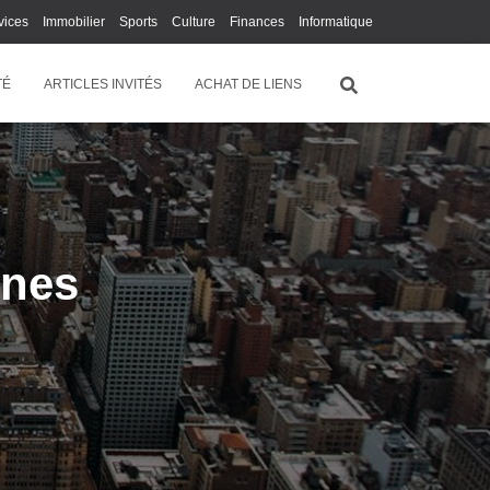
vices
Immobilier
Sports
Culture
Finances
Informatique
Juridique
Logistique
Publicité
Technologie
TÉ
ARTICLES INVITÉS
ACHAT DE LIENS
nnes