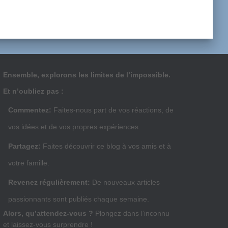
Ensemble, explorons les limites de l’impossible.
Et n’oubliez pas :
Commentez:
Faites-nous part de vos réactions, de
vos idées et de vos propres expériences.
Partagez:
Faites découvrir ce blog à vos amis et à
votre famille.
Revenez régulièrement:
De nouveaux articles
passionnants sont publiés chaque semaine.
Alors, qu’attendez-vous ?
Plongez dans l’inconnu
et laissez-vous surprendre !