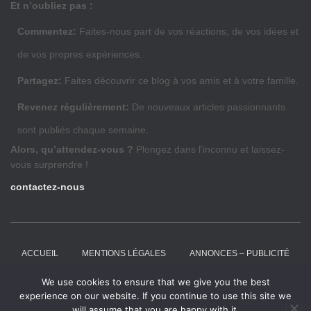
Et n’oubliez pas :
Commentez:
Faites-nous part de vos réactions, de vos idées et
de vos propres expériences.
Partagez:
Faites découvrir ce blog à vos amis et à votre famille.
Revenez régulièrement:
De nouveaux articles passionnants
sont publiés chaque semaine.
Alors, qu’attendez-vous ?
Plongez dans l’inconnu et laissez-
vous surprendre !
contactez-nous
ACCUEIL
MENTIONS LÉGALES
ANNONCES – PUBLICITÉ
We use cookies to ensure that we give you the best
ARTICLES INVITÉS
CRSEO
CONTACT
experience on our website. If you continue to use this site we
will assume that you are happy with it.