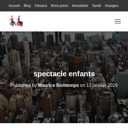
Accueil
Blog
Artisans
Bons plans
Immobilier
Santé
Voyages
Lifestyle
Gastronomie
Loisirs
Bons plans
Enfants
Internet
OUVRI
Services
Immobilier
Sports
Culture
Finances
Informatique
Juridique
Logistique
Publicité
Technologie
spectacle enfants
Published by
Maurice Bontemps
on
12 janvier 2026