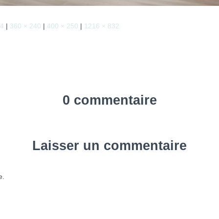
74
|
360 × 240
|
400 × 250
|
1216 × 832
0 commentaire
Laisser un commentaire
e.