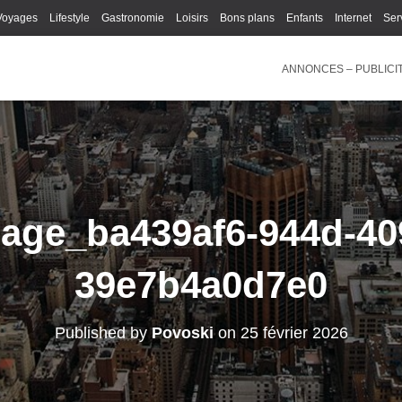
Voyages
Lifestyle
Gastronomie
Loisirs
Bons plans
Enfants
Internet
Ser
ANNONCES – PUBLICI
age_ba439af6-944d-40
39e7b4a0d7e0
Published by
Povoski
on
25 février 2026