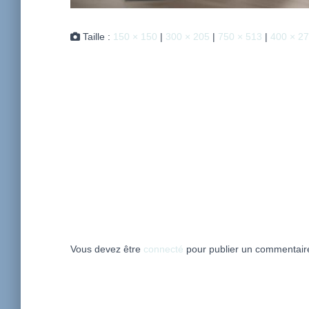
Taille :
150 × 150
|
300 × 205
|
750 × 513
|
400 × 2
Vous devez être
connecté
pour publier un commentair