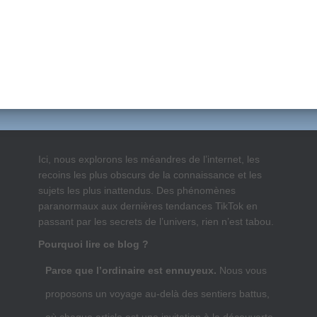
Ici, nous explorons les méandres de l’internet, les
recoins les plus obscurs de la connaissance et les
sujets les plus inattendus. Des phénomènes
paranormaux aux dernières tendances TikTok en
passant par les secrets de l’univers, rien n’est tabou.
Pourquoi lire ce blog ?
Parce que l’ordinaire est ennuyeux.
Nous vous
proposons un voyage au-delà des sentiers battus,