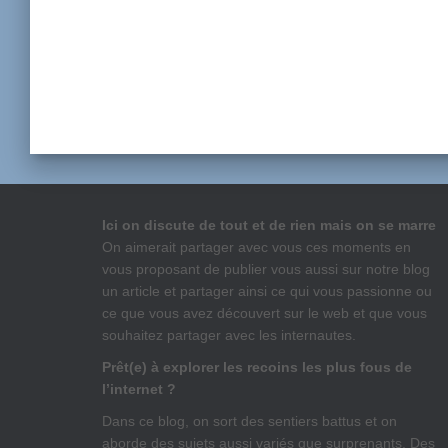
Ici on discute de tout et de rien mais on se marre
On aimerait partager avec vous ces moments en
vous proposant de publier vous aussi sur notre blog
un article et partager ainsi ce qui vous passionne ou
ce que vous avez découvert sur le web et que vous
souhaitez partager avec les internautes.
Prêt(e) à explorer les recoins les plus fous de
l’internet ?
Dans ce blog, on sort des sentiers battus et on
aborde des sujets aussi variés que surprenants. Des