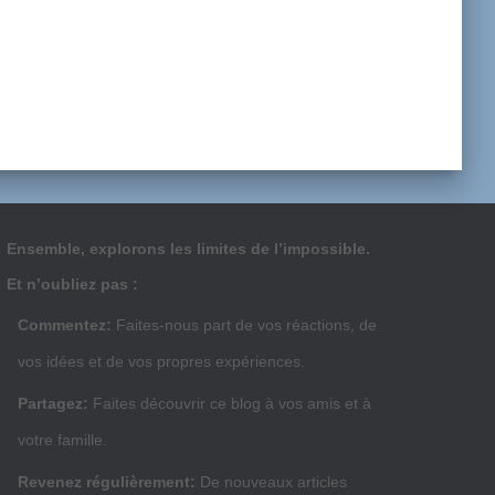
Ensemble, explorons les limites de l’impossible.
Et n’oubliez pas :
Commentez:
Faites-nous part de vos réactions, de
vos idées et de vos propres expériences.
Partagez:
Faites découvrir ce blog à vos amis et à
votre famille.
Revenez régulièrement:
De nouveaux articles