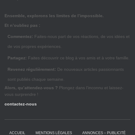
Ensemble, explorons les limites de l’impossible.
Et n’oubliez pas :
Commentez:
Faites-nous part de vos réactions, de vos idées et
de vos propres expériences.
Partagez:
Faites découvrir ce blog à vos amis et à votre famille.
Revenez régulièrement:
De nouveaux articles passionnants
sont publiés chaque semaine.
Alors, qu’attendez-vous ?
Plongez dans l’inconnu et laissez-
vous surprendre !
contactez-nous
ACCUEIL
MENTIONS LÉGALES
ANNONCES – PUBLICITÉ