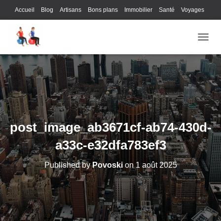
Accueil
Blog
Artisans
Bons plans
Immobilier
Santé
Voyages
Lifestyle
Gastronomie
Loisirs
Bons plans
Enfants
Internet
OUVRI
Services
Immobilier
Sports
Culture
Finances
Informatique
Juridique
Logistique
Publicité
Technologie
post_image_ab3671cf-ab74-430d-
a33c-e32dfa783ef3
Published by
Povoski
on
1 août 2025