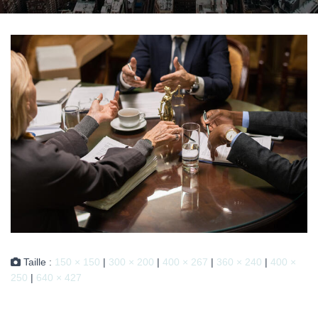
Taille :
150 × 150
|
300 × 200
|
400 × 267
|
360 × 240
|
400 ×
250
|
640 × 427