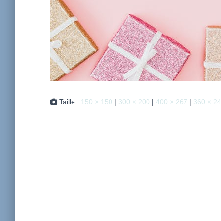
Taille :
150 × 150
|
300 × 200
|
400 × 267
|
360 × 2