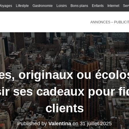
Voyages
Lifestyle
Gastronomie
Loisirs
Bons plans
Enfants
Internet
Ser
ANNONCES – PUBLICI
les, originaux ou éco
ir ses cadeaux pour fi
clients
Published by
Valentina
on
31 juillet 2025