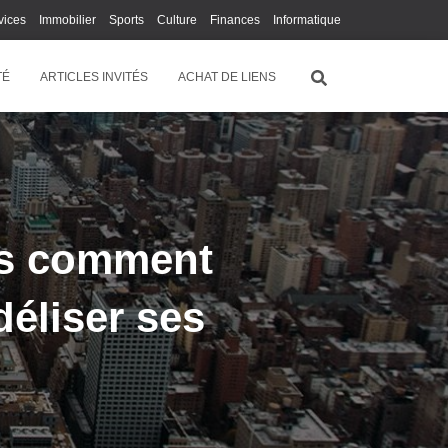
vices
Immobilier
Sports
Culture
Finances
Informatique
Juridique
Logistique
Publicité
Technologie
TÉ
ARTICLES INVITÉS
ACHAT DE LIENS
los comment
déliser ses