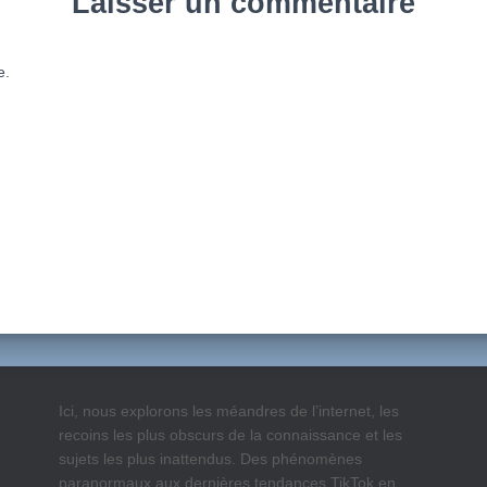
Laisser un commentaire
e.
Ici, nous explorons les méandres de l’internet, les
recoins les plus obscurs de la connaissance et les
sujets les plus inattendus. Des phénomènes
paranormaux aux dernières tendances TikTok en