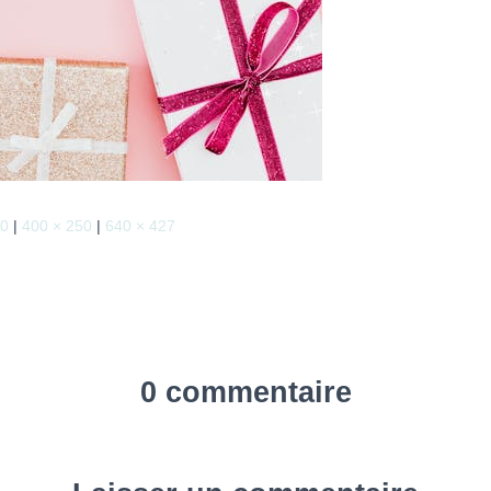
40
|
400 × 250
|
640 × 427
0 commentaire