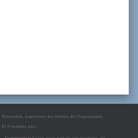
Ensemble, explorons les limites de l’impossible.
Et n’oubliez pas :
Commentez:
Faites-nous part de vos réactions, de