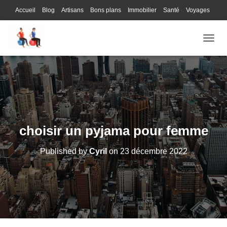
Accueil
Blog
Artisans
Bons plans
Immobilier
Santé
Voyages
Lifestyle
Gastronomie
Loisirs
Bons plans
Enfants
Internet
OUVRI
Services
Immobilier
Sports
Culture
Finances
Informatique
Juridique
Logistique
Publicité
Technologie
choisir un pyjama pour femme
Published by
Cyril
on
23 décembre 2022