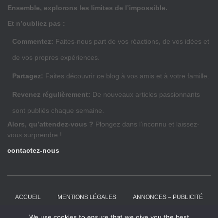
Ensemble, explorons les limites de l’impossible.
Et n’oubliez pas :
Commentez:
Faites-nous part de vos réactions, de vos idées et
de vos propres expériences.
Partagez:
Faites découvrir ce blog à vos amis et à votre famille.
Revenez régulièrement:
De nouveaux articles passionnants
sont publiés chaque semaine.
Alors, qu’attendez-vous ?
Plongez dans l’inconnu et laissez-
vous surprendre !
contactez-nous
ACCUEIL
MENTIONS LÉGALES
ANNONCES – PUBLICITÉ
We use cookies to ensure that we give you the best