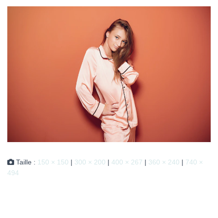
Taille :
150 × 150
|
300 × 200
|
400 × 267
|
360 × 240
|
740 ×
494