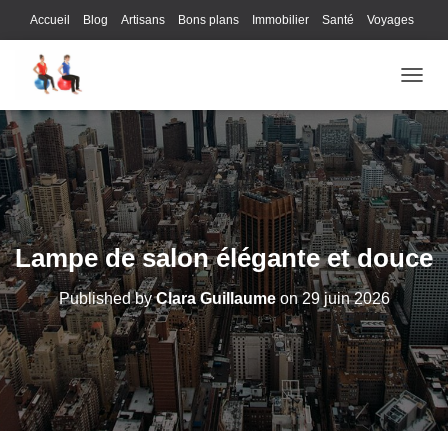
Accueil
Blog
Artisans
Bons plans
Immobilier
Santé
Voyages
Lifestyle
Gastronomie
Loisirs
Bons plans
Enfants
Internet
OUVRI
Services
Immobilier
Sports
Culture
Finances
Informatique
Juridique
Logistique
Publicité
Technologie
Lampe de salon élégante et douce
Published by
Clara Guillaume
on
29 juin 2026