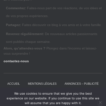
Commentez:
Faites-nous part de vos réactions, de vos idées et
de vos propres expériences.
Partagez:
Faites découvrir ce blog à vos amis et à votre famille.
Revenez régulièrement:
De nouveaux articles passionnants
sont publiés chaque semaine.
Alors, qu’attendez-vous ?
Plongez dans l’inconnu et laissez-
vous surprendre !
contactez-nous
ACCUEIL
MENTIONS LÉGALES
ANNONCES – PUBLICITÉ
We use cookies to ensure that we give you the best
ARTICLES INVITÉS
CRSEO
CONTACT
experience on our website. If you continue to use this site we
will assume that you are happy with it.