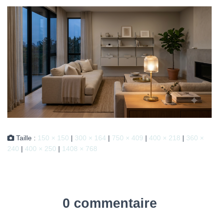
Taille :
150 × 150
|
300 × 164
|
750 × 409
|
400 × 218
|
360 ×
240
|
400 × 250
|
1408 × 768
0 commentaire