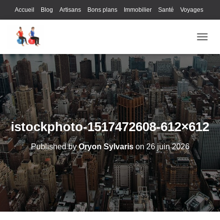
Accueil
Blog
Artisans
Bons plans
Immobilier
Santé
Voyages
Lifestyle
Gastronomie
Loisirs
Bons plans
Enfants
Internet
OUVRI
Services
Immobilier
Sports
Culture
Finances
Informatique
Juridique
Logistique
Publicité
Technologie
istockphoto-1517472608-612×612
Published by
Oryon Sylvaris
on
26 juin 2026