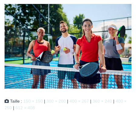
Taille :
150 × 150
|
300 × 200
|
400 × 267
|
360 × 240
|
400 ×
250
|
612 × 408