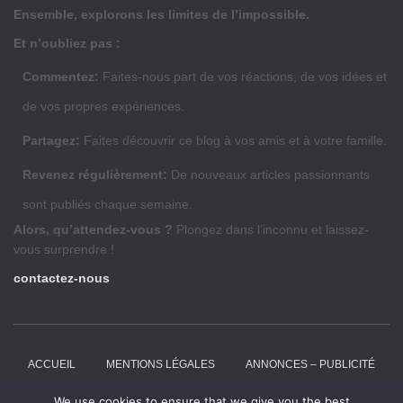
Ensemble, explorons les limites de l’impossible.
Et n’oubliez pas :
Commentez:
Faites-nous part de vos réactions, de vos idées et
de vos propres expériences.
Partagez:
Faites découvrir ce blog à vos amis et à votre famille.
Revenez régulièrement:
De nouveaux articles passionnants
sont publiés chaque semaine.
Alors, qu’attendez-vous ?
Plongez dans l’inconnu et laissez-
vous surprendre !
contactez-nous
ACCUEIL
MENTIONS LÉGALES
ANNONCES – PUBLICITÉ
We use cookies to ensure that we give you the best